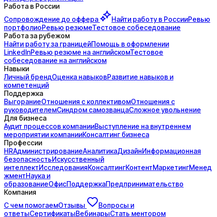
Работа в России
Сопровождение до
оффера
Найти работу в России
Ревью
портфолио
Ревью резюме
Тестовое собеседование
Работа за рубежом
Найти работу за границей
Помощь в оформлении
LinkedIn
Ревью резюме на английском
Тестовое
собеседование на английском
Навыки
Личный бренд
Оценка навыков
Развитие навыков и
компетенций
Поддержка
Выгорание
Отношения с коллективом
Отношения с
руководителем
Синдром самозванца
Сложное увольнение
Для бизнеса
Аудит процессов компании
Выступление на внутреннем
мероприятии компании
Консалтинг бизнеса
Профессии
HR
Администрирование
Аналитика
Дизайн
Информационная
безопасность
Искусственный
интеллект
Исследования
Консалтинг
Контент
Маркетинг
Менед
жмент
Наука и
образование
Офис
Поддержка
Предпринимательство
Компания
С чем помогаем
Отзывы
Вопросы и
ответы
Сертификаты
Вебинары
Стать ментором