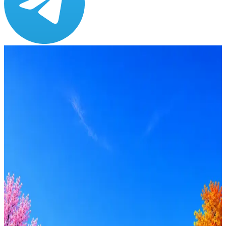
Зарплата
от 150 000 до 200 000 ₽
Локация
Москва
Опыт
Middle, Senior
Вакансия в архиве
Оффер быстрее с Эйч
Стратегия поиска с AI: рынки, позиции, вилка, каналы
Резюме под ATS-фильтры
Ежедневный подбор из 600+ источников
AI-адаптация отклика под вакансию
AI генерация сопроводительных писем
4 990 ₽/мес