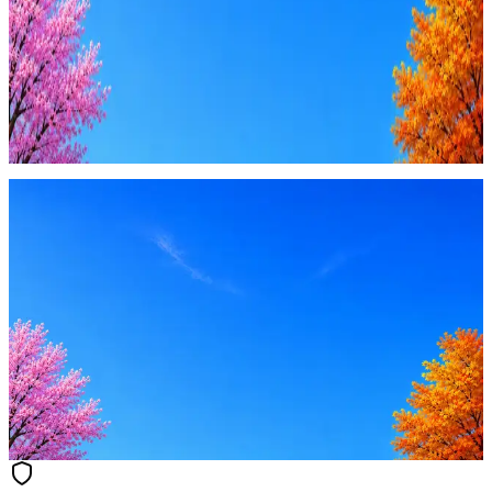
Купить доступ
Будьте осторожны: если работодатель просит войти через
Google, iCloud или Госуслуги, прислать код или пароль,
запустить ПО или перевести деньги — это мошенники.
Жмите
·
Гайд по безопасности
Пожаловаться
Оффер быстрее с Эйч
Стратегия поиска с AI: рынки, позиции, вилка, каналы
Резюме под ATS-фильтры
Ежедневный подбор из 600+ источников
AI-адаптация отклика под вакансию
AI генерация сопроводительных писем
4 990 ₽/мес
Купить доступ