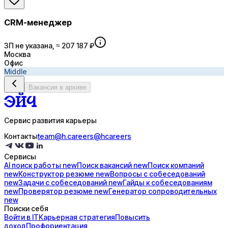
CRM-менеджер
ЗП не указана, ≈ 207 187 ₽
Москва
Офис
Middle
Вакансия в архиве
Сервис развития карьеры
Контакты
team@h.careers
@hcareers
Сервисы
AI поиск
работы
new
Поиск
вакансий
new
Поиск
компаний
new
Конструктор
резюме
new
Вопросы с
собеседований
new
Задачи с
собеседований
new
Гайды к
собеседованиям
new
Проверятор
резюме
new
Генератор
сопроводительных
new
Поиски себя
Войти в IT
Карьерная стратегия
Повысить
доход
Профориентация