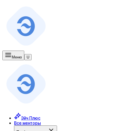
Меню
U
Эйч Плюс
Все менторы