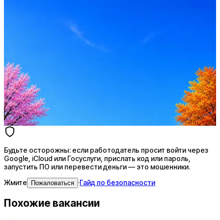
Оффер быстрее с Эйч
Стратегия поиска с AI: рынки, позиции, вилка, каналы
Резюме под ATS-фильтры
Ежедневный подбор из 600+ источников
AI-адаптация отклика под вакансию
AI генерация сопроводительных писем
4 990 ₽/мес
Купить доступ
Будьте осторожны: если работодатель просит войти через
Google, iCloud или Госуслуги, прислать код или пароль,
запустить ПО или перевести деньги — это мошенники.
Жмите
·
Гайд по безопасности
Пожаловаться
Похожие вакансии