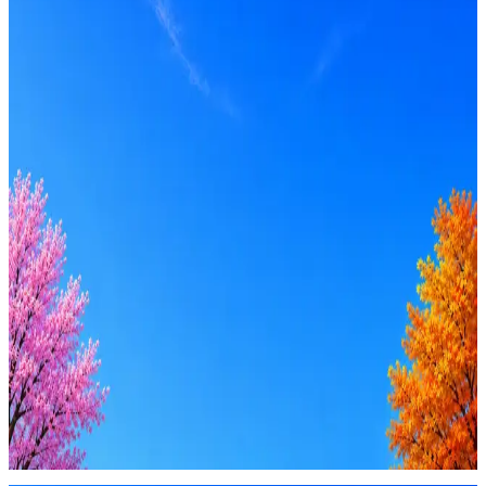
Опыт
Middle
Вакансия в архиве
Оффер быстрее с Эйч
Стратегия поиска с AI: рынки, позиции, вилка, каналы
Резюме под ATS-фильтры
Ежедневный подбор из 600+ источников
AI-адаптация отклика под вакансию
AI генерация сопроводительных писем
4 990 ₽/мес
Купить доступ
Будьте осторожны: если работодатель просит войти через
Google, iCloud или Госуслуги, прислать код или пароль,
запустить ПО или перевести деньги — это мошенники.
Жмите
·
Гайд по безопасности
Пожаловаться