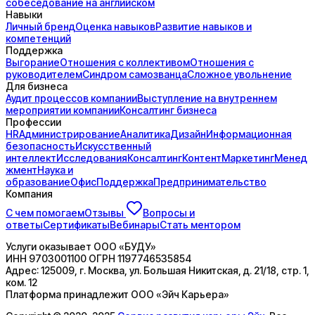
собеседование на английском
Навыки
Личный бренд
Оценка навыков
Развитие навыков и
компетенций
Поддержка
Выгорание
Отношения с коллективом
Отношения с
руководителем
Синдром самозванца
Сложное увольнение
Для бизнеса
Аудит процессов компании
Выступление на внутреннем
мероприятии компании
Консалтинг бизнеса
Профессии
HR
Администрирование
Аналитика
Дизайн
Информационная
безопасность
Искусственный
интеллект
Исследования
Консалтинг
Контент
Маркетинг
Менед
жмент
Наука и
образование
Офис
Поддержка
Предпринимательство
Компания
С чем помогаем
Отзывы
Вопросы и
ответы
Сертификаты
Вебинары
Стать ментором
Услуги оказывает
ООО «БУДУ»
ИНН
9703001100
ОГРН
1197746535854
Адрес:
125009, г. Москва, ул. Большая Никитская, д. 21/18, стр. 1,
ком. 12
Платформа принадлежит
ООО «Эйч Карьера»