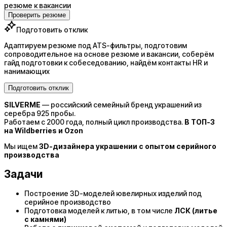
резюме к вакансии
Проверить резюме
Подготовить отклик
Адаптируем резюме под ATS-фильтры, подготовим
сопроводительное на основе резюме и вакансии, соберём
гайд подготовки к собеседованию, найдём контакты HR и
нанимающих
Подготовить отклик
SILVERME
— российский семейный бренд украшений из
серебра 925 пробы.
Работаем с 2000 года, полный цикл производства.
В ТОП-3
на Wildberries и Ozon
Мы ищем
3D-дизайнера украшении с опытом серийного
производства
Задачи
Построение 3D-моделей ювелирных изделий под
серийное производство
Подготовка моделей к литью, в том числе
ЛСК (литье
с камнями)