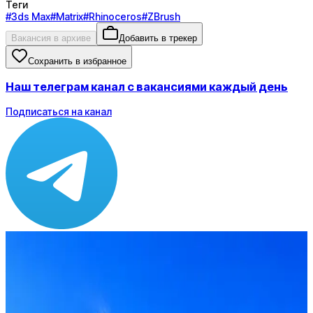
Теги
#
3ds Max
#
Matrix
#
Rhinoceros
#
ZBrush
Вакансия в архиве
Добавить в трекер
Сохранить в избранное
Наш телеграм канал с вакансиями каждый день
Подписаться на канал
Зарплата
по рынку ≈ 87 500 ₽
Локация
Удалённо
Формат
Удалённо