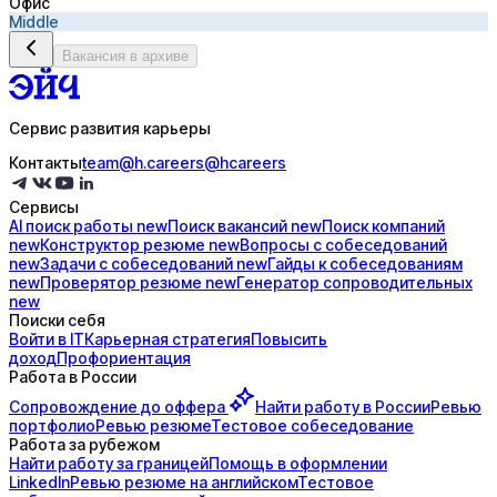
Офис
Middle
Вакансия в архиве
Сервис развития карьеры
Контакты
team@h.careers
@hcareers
Сервисы
AI поиск
работы
new
Поиск
вакансий
new
Поиск
компаний
new
Конструктор
резюме
new
Вопросы с
собеседований
new
Задачи с
собеседований
new
Гайды к
собеседованиям
new
Проверятор
резюме
new
Генератор
сопроводительных
new
Поиски себя
Войти в IT
Карьерная стратегия
Повысить
доход
Профориентация
Работа в России
Сопровождение до
оффера
Найти работу в России
Ревью
портфолио
Ревью резюме
Тестовое собеседование
Работа за рубежом
Найти работу за границей
Помощь в оформлении
LinkedIn
Ревью резюме на английском
Тестовое