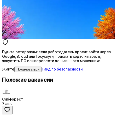
Ежедневный подбор из 600+ источников
AI-адаптация отклика под вакансию
AI генерация сопроводительных писем
4 990 ₽/мес
Купить доступ
Будьте осторожны: если работодатель просит войти через
Google, iCloud или Госуслуги, прислать код или пароль,
запустить ПО или перевести деньги — это мошенники.
Жмите
·
Гайд по безопасности
Пожаловаться
Похожие вакансии
Сибфорест
7 авг.