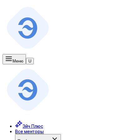
Меню
U
Эйч Плюс
Все менторы