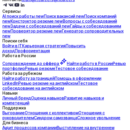
Сервисы
AI поиск
работы
new
Поиск
вакансий
new
Поиск
компаний
new
Конструктор
резюме
new
Вопросы с
собеседований
new
Задачи с
собеседований
new
Гайды к
собеседованиям
new
Проверятор
резюме
new
Генератор
сопроводительных
new
Поиски себя
Войти в IT
Карьерная стратегия
Повысить
доход
Профориентация
Работа в России
Сопровождение до
оффера
Найти работу в России
Ревью
портфолио
Ревью резюме
Тестовое собеседование
Работа за рубежом
Найти работу за границей
Помощь в оформлении
LinkedIn
Ревью резюме на английском
Тестовое
собеседование на английском
Навыки
Личный бренд
Оценка навыков
Развитие навыков и
компетенций
Поддержка
Выгорание
Отношения с коллективом
Отношения с
руководителем
Синдром самозванца
Сложное увольнение
Для бизнеса
Аудит процессов компании
Выступление на внутреннем