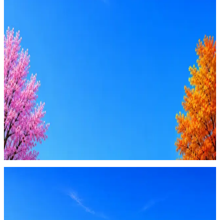
Стратегия поиска с AI: рынки, позиции, вилка, каналы
Резюме под ATS-фильтры
Ежедневный подбор из 600+ источников
AI-адаптация отклика под вакансию
AI генерация сопроводительных писем
4 990 ₽/мес
Купить доступ
Будьте осторожны: если работодатель просит войти через
Google, iCloud или Госуслуги, прислать код или пароль,
запустить ПО или перевести деньги — это мошенники.
Жмите
·
Гайд по безопасности
Пожаловаться
Оффер быстрее с Эйч
Стратегия поиска с AI: рынки, позиции, вилка, каналы
Резюме под ATS-фильтры