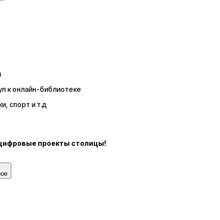
и
уп к онлайн-библиотеке
и, спорт и т.д
я
 цифровые проекты столицы!
ное