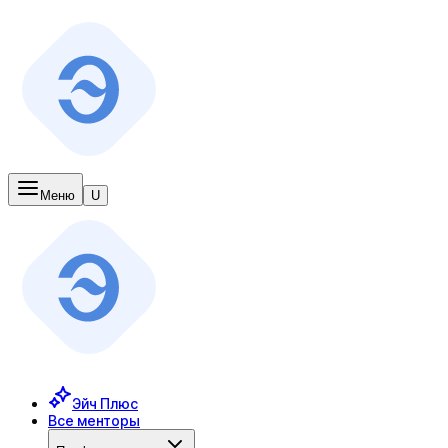
Меню
U
Эйч Плюс
Все менторы