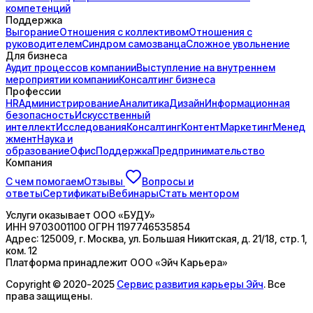
компетенций
Поддержка
Выгорание
Отношения с коллективом
Отношения с
руководителем
Синдром самозванца
Сложное увольнение
Для бизнеса
Аудит процессов компании
Выступление на внутреннем
мероприятии компании
Консалтинг бизнеса
Профессии
HR
Администрирование
Аналитика
Дизайн
Информационная
безопасность
Искусственный
интеллект
Исследования
Консалтинг
Контент
Маркетинг
Менед
жмент
Наука и
образование
Офис
Поддержка
Предпринимательство
Компания
С чем помогаем
Отзывы
Вопросы и
ответы
Сертификаты
Вебинары
Стать ментором
Услуги оказывает
ООО «БУДУ»
ИНН
9703001100
ОГРН
1197746535854
Адрес:
125009, г. Москва, ул. Большая Никитская, д. 21/18, стр. 1,
ком. 12
Платформа принадлежит
ООО «Эйч Карьера»
Copyright © 2020-2025
Сервис развития карьеры Эйч
. Все
права защищены.