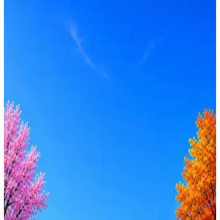
Москва
Опыт
Не указано
Вакансия в архиве
Оффер быстрее с Эйч
Стратегия поиска с AI: рынки, позиции, вилка, каналы
Резюме под ATS-фильтры
Ежедневный подбор из 600+ источников
AI-адаптация отклика под вакансию
AI генерация сопроводительных писем
4 990 ₽/мес
Купить доступ
Будьте осторожны: если работодатель просит войти через
Google, iCloud или Госуслуги, прислать код или пароль,
запустить ПО или перевести деньги — это мошенники.