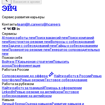
Вакансия в архиве
Сервис развития карьеры
Контакты
team@h.careers
@hcareers
Сервисы
AI поиск
работы
new
Поиск
вакансий
new
Поиск
компаний
new
Конструктор
резюме
new
Вопросы с
собеседований
new
Задачи с
собеседований
new
Гайды к
собеседованиям
new
Проверятор
резюме
new
Генератор
сопроводительных
new
Поиски себя
Войти в IT
Карьерная стратегия
Повысить
доход
Профориентация
Работа в России
Сопровождение до
оффера
Найти работу в России
Ревью
портфолио
Ревью резюме
Тестовое собеседование
Работа за рубежом
Найти работу за границей
Помощь в оформлении
LinkedIn
Ревью резюме на английском
Тестовое
собеседование на английском
Навыки
Личный бренд
Оценка навыков
Развитие навыков и