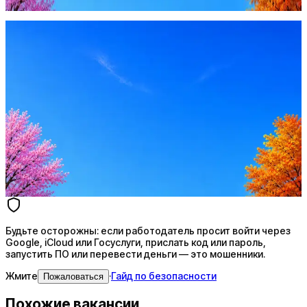
Жмите
·
Гайд по безопасности
Пожаловаться
Оффер быстрее с Эйч
Стратегия поиска с AI: рынки, позиции, вилка, каналы
Резюме под ATS-фильтры
Ежедневный подбор из 600+ источников
AI-адаптация отклика под вакансию
AI генерация сопроводительных писем
4 990 ₽/мес
Купить доступ
Будьте осторожны: если работодатель просит войти через
Google, iCloud или Госуслуги, прислать код или пароль,
запустить ПО или перевести деньги — это мошенники.
Жмите
·
Гайд по безопасности
Пожаловаться
Похожие вакансии