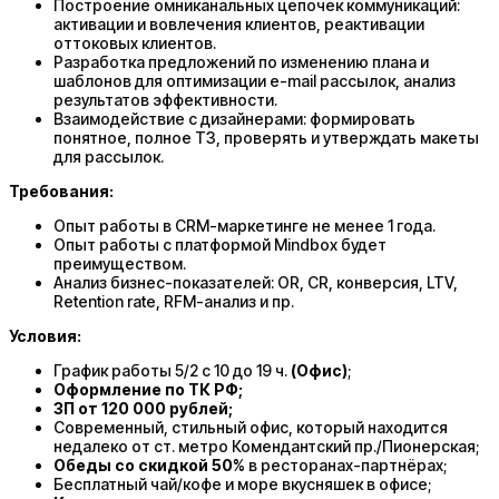
Построение омниканальных цепочек коммуникаций:
активации и вовлечения клиентов, реактивации
оттоковых клиентов.
Разработка предложений по изменению плана и
шаблонов для оптимизации e-mail рассылок, анализ
результатов эффективности.
Взаимодействие с дизайнерами: формировать
понятное, полное ТЗ, проверять и утверждать макеты
для рассылок.
Требования:
Опыт работы в CRM-маркетинге не менее 1 года.
Опыт работы с платформой Mindboх будет
преимуществом.
Анализ бизнес-показателей: OR, CR, конверсия, LTV,
Retention rate, RFM-анализ и пр.
Условия:
График работы 5/2 с 10 до 19 ч.
(Офис)
;
Оформление по ТК РФ;
ЗП от 120 000 рублей;
Современный, стильный офис, который находится
недалеко от ст. метро Комендантский пр./Пионерская;
Обеды со скидкой 50%
в ресторанах-партнёрах;
Бесплатный чай/кофе и море вкусняшек в офисе;