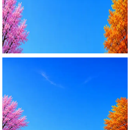
4 990 ₽/мес
Купить доступ
Будьте осторожны: если работодатель просит войти через
Google, iCloud или Госуслуги, прислать код или пароль,
запустить ПО или перевести деньги — это мошенники.
Жмите
·
Гайд по безопасности
Пожаловаться
Оффер быстрее с Эйч
Стратегия поиска с AI: рынки, позиции, вилка, каналы
Резюме под ATS-фильтры
Ежедневный подбор из 600+ источников
AI-адаптация отклика под вакансию
AI генерация сопроводительных писем
4 990 ₽/мес
Купить доступ