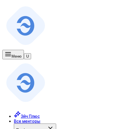
Меню
U
Эйч Плюс
Все менторы