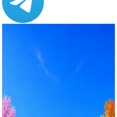
Зарплата
от 120 000 ₽
Локация
Санкт-Петербург
Формат
Офис
Опыт
Junior
Вакансия в архиве
Оффер быстрее с Эйч
Стратегия поиска с AI: рынки, позиции, вилка, каналы
Резюме под ATS-фильтры
Ежедневный подбор из 600+ источников
AI-адаптация отклика под вакансию
AI генерация сопроводительных писем