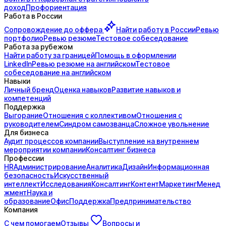
доход
Профориентация
Работа в России
Сопровождение до
оффера
Найти работу в России
Ревью
портфолио
Ревью резюме
Тестовое собеседование
Работа за рубежом
Найти работу за границей
Помощь в оформлении
LinkedIn
Ревью резюме на английском
Тестовое
собеседование на английском
Навыки
Личный бренд
Оценка навыков
Развитие навыков и
компетенций
Поддержка
Выгорание
Отношения с коллективом
Отношения с
руководителем
Синдром самозванца
Сложное увольнение
Для бизнеса
Аудит процессов компании
Выступление на внутреннем
мероприятии компании
Консалтинг бизнеса
Профессии
HR
Администрирование
Аналитика
Дизайн
Информационная
безопасность
Искусственный
интеллект
Исследования
Консалтинг
Контент
Маркетинг
Менед
жмент
Наука и
образование
Офис
Поддержка
Предпринимательство
Компания
С чем помогаем
Отзывы
Вопросы и