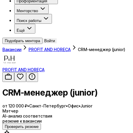
Профориентация
Менторство
Поиск работы
Ещё
Подобрать ментора
Войти
Вакансии
PROFIT AND HORECA
CRM-менеджер (junior)
PROFIT AND HORECA
CRM-менеджер (junior)
от 120 000 ₽
•
Санкт-Петербург
•
Офис
•
Junior
Мэтчер
AI-анализ соответствия
резюме к вакансии
Проверить резюме