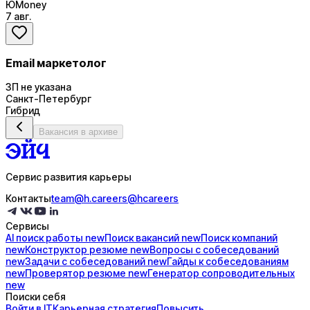
ЮMoney
7 авг.
Email маркетолог
ЗП не указана
Санкт-Петербург
Гибрид
Вакансия в архиве
Сервис развития карьеры
Контакты
team@h.careers
@hcareers
Сервисы
AI поиск
работы
new
Поиск
вакансий
new
Поиск
компаний
new
Конструктор
резюме
new
Вопросы с
собеседований
new
Задачи с
собеседований
new
Гайды к
собеседованиям
new
Проверятор
резюме
new
Генератор
сопроводительных
new
Поиски себя
Войти в IT
Карьерная стратегия
Повысить