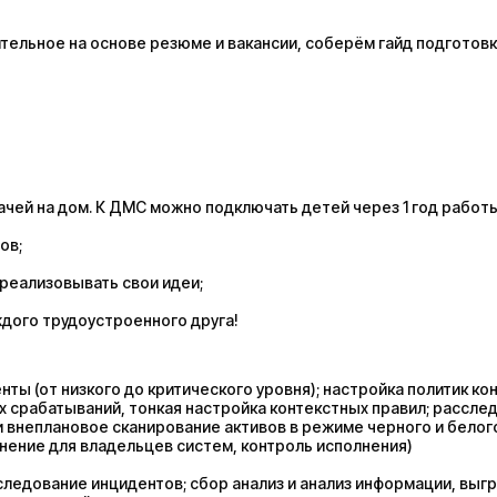
ельное на основе резюме и вакансии, соберём гайд подготовк
чей на дом. К ДМС можно подключать детей через 1 год работы
ов;
реализовывать свои идеи;
ждого трудоустроенного друга!
нты (от низкого до критического уровня); настройка политик ко
 срабатываний, тонкая настройка контекстных правил; рассле
и внеплановое сканирование активов в режиме черного и белог
нение для владельцев систем, контроль исполнения)
следование инцидентов; cбор анализ и анализ информации, выгр