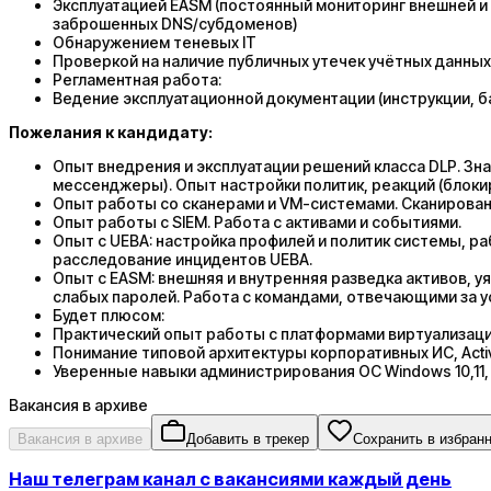
Эксплуатацией EASM (постоянный мониторинг внешней и 
заброшенных DNS/субдоменов)
Обнаружением теневых IT
Проверкой на наличие публичных утечек учётных данных (
Регламентная работа:
Ведение эксплуатационной документации (инструкции, ба
Пожелания к кандидату:
Опыт внедрения и эксплуатации решений класса DLP. Зна
мессенджеры). Опыт настройки политик, реакций (блоки
Опыт работы со сканерами и VM-системами. Сканирование 
Опыт работы с SIEM. Работа с активами и событиями.
Опыт с UEBA: настройка профилей и политик системы, раб
расследование инцидентов UEBA.
Опыт с EASM: внешняя и внутренняя разведка активов, у
слабых паролей. Работа с командами, отвечающими за 
Будет плюсом:
Практический опыт работы с платформами виртуализации
Понимание типовой архитектуры корпоративных ИС, Active
Уверенные навыки администрирования ОС Windows 10,11, S
Вакансия в архиве
Вакансия в архиве
Добавить в трекер
Сохранить в избран
Наш телеграм канал с вакансиями каждый день