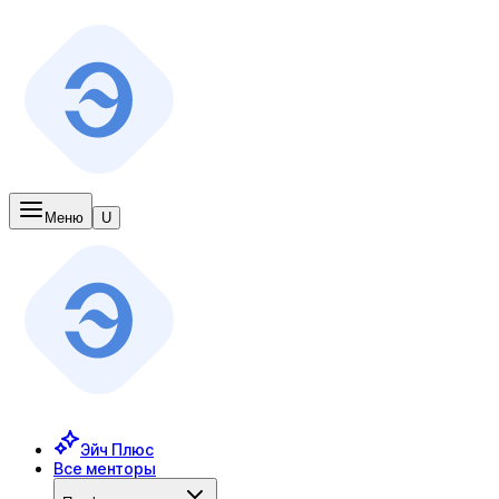
Меню
U
Эйч Плюс
Все менторы