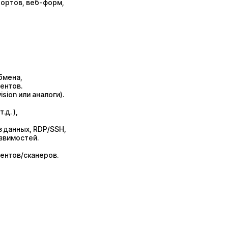
портов, веб-форм,
бмена,
ентов.
sion или аналоги).
д. ),
з данных, RDP/SSH,
звимостей.
гентов/сканеров.