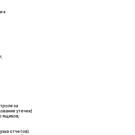
и к
;
нтроля за
дование утечек)
о ящиков;
узка отчетов)