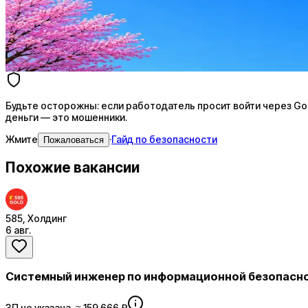
AI-адаптация отклика под вакансию
AI генерация сопроводительных писем
4 990 ₽/мес
Купить доступ
Будьте осторожны: если работодатель просит войти через Goog
деньги — это мошенники.
Жмите
·
Гайд по безопасности
Пожаловаться
Похожие вакансии
585, Холдинг
6 авг.
Системный инженер по информационной безопасн
ЗП не указана, ≈ 159 666 ₽