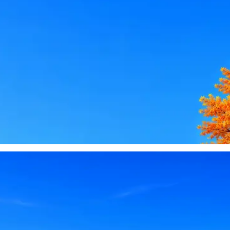
le, iCloud или Госуслуги, прислать код или пароль, запустить 