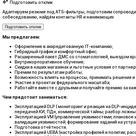
Подготовить отклик
Адаптируем резюме под ATS-фильтры, подготовим сопроводит
собеседованию, найдём контакты HR и нанимающих
Подготовить отклик
Мы предлагаем:
Оформление в аккредитованную IT-компанию;
Гибридный график и комфортный офис;
Расширенный пакет ДМС со стоматологией, выездом вра
Внутрикорпоративное обучение;
Скидки в наших магазинах и льготные условия от партнер
Премии по результатам работы;
Возможность влиять на процессы, принимать решения и 
Участие в проектах федерального масштаба;
Работайте вместе с друзьями и получайте премию за ка
Чем предстоит заниматься:
Эксплуатацией DLP ( мониторинг и реакция на DLP-инциде
передачей КИ, ПДн, коммерческой тайны; разбор ложных
Эксплуатацией VM (управление уязвимостями; плановое 
валидация уязвимостей; формирование заданий на устра
Подготовка отчётности.
Эксплуатацией UEBA (настройка профилей и политик; рас