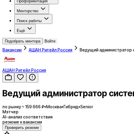
Профориентация
Менторство
Поиск работы
Ещё
Подобрать ментора
Войти
Вакансии
АШАН Ритейл Россия
Ведущий администратор 
АШАН Ритейл Россия
Ведущий администратор сист
по рынку ≈ 159 666 ₽
•
Москва
•
Гибрид
•
Senior
Мэтчер
AI-анализ соответствия
резюме к вакансии
Проверить резюме