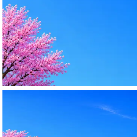
Резюме под ATS-фильтры
Ежедневный подбор из 600+ источников
AI-адаптация отклика под вакансию
AI генерация сопроводительных писем
4 990 ₽/мес
Купить доступ
Будьте осторожны: если работодатель просит войти через Goog
деньги — это мошенники.
Жмите
·
Гайд по безопасности
Пожаловаться
Оффер быстрее с Эйч
Стратегия поиска с AI: рынки, позиции, вилка, каналы
Резюме под ATS-фильтры
Ежедневный подбор из 600+ источников