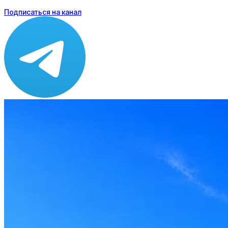
Подписаться на канал
Зарплата
по рынку ≈ 159 666 ₽
Локация
Москва
Формат
Гибрид
Опыт
Senior
Вакансия в архиве
Оффер быстрее с Эйч
Стратегия поиска с AI: рынки, позиции, вилка, каналы