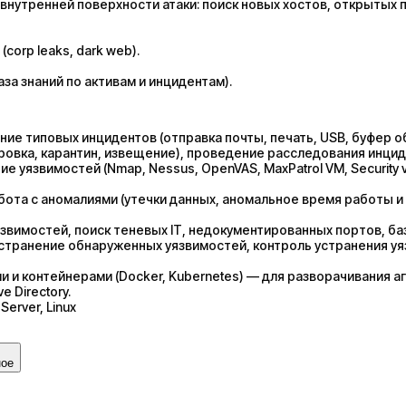
внутренней поверхности атаки: поиск новых хостов, открытых 
corp leaks, dark web).
за знаний по активам и инцидентам).
ние типовых инцидентов (отправка почты, печать, USB, буфер о
ровка, карантин, извещение), проведение расследования инцид
уязвимостей (Nmap, Nessus, OpenVAS, MaxPatrol VM, Security vi
ота с аномалиями (утечки данных, аномальное время работы и т.
язвимостей, поиск теневых IT, недокументированных портов, ба
устранение обнаруженных уязвимостей, контроль устранения уя
 и контейнерами (Docker, Kubernetes) — для разворачивания а
 Directory.
erver, Linux
ное