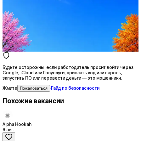
Резюме под ATS-фильтры
Ежедневный подбор из 600+ источников
AI-адаптация отклика под вакансию
AI генерация сопроводительных писем
4 990 ₽/мес
Купить доступ
Будьте осторожны: если работодатель просит войти через
Google, iCloud или Госуслуги, прислать код или пароль,
запустить ПО или перевести деньги — это мошенники.
Жмите
·
Гайд по безопасности
Пожаловаться
Похожие вакансии
Alpha Hookah
6 авг.