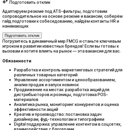
Подготовить отклик
Адаптируем резюме под ATS-фильтры, подготовим
сопроводительное на основе резюме и вакансии, соберём
гайд подготовки к собеседованию, найдём контакты HR и
нанимающих
Подготовить отклик
Погрузитесь в динамичный мир FMCG и станьте ключевым
игроком в развитии известных брендов! Если вы готовы к
вызовам и хотите влиять на рынок — эта вакансия для вас.
Обязанности
Разработка и контроль маркетинговых стратегий для
различных товарных категорий
Управление ассортиментом и ценообразованием,
анализ продаж и запуск новинок
Продвижение на местах: разработка акций для
дистрибьюторов и розницы, подготовка POS-
материалов
Аналитика рынка, мониторинг конкурентов и оценка
эффективности акций
Креатив и производство: постановка задач
дизайнерам, фуд-технологам и типографиям
Digital поддержка: управление контентом в соцсетях,
взаимодействие с блогерами