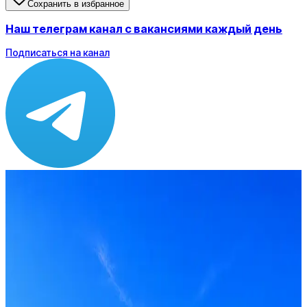
Сохранить в избранное
Наш телеграм канал с вакансиями каждый день
Подписаться на канал
Зарплата
от 120 000 до 120 000 ₽
Локация
Москва
Формат
Офис, Гибрид
Опыт
Middle
Вакансия в архиве
Оффер быстрее с Эйч