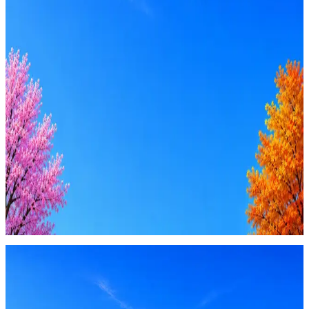
Стратегия поиска с AI: рынки, позиции, вилка, каналы
Резюме под ATS-фильтры
Ежедневный подбор из 600+ источников
AI-адаптация отклика под вакансию
AI генерация сопроводительных писем
4 990 ₽/мес
Купить доступ
Будьте осторожны: если работодатель просит войти через
Google, iCloud или Госуслуги, прислать код или пароль,
запустить ПО или перевести деньги — это мошенники.
Жмите
·
Гайд по безопасности
Пожаловаться
Оффер быстрее с Эйч
Стратегия поиска с AI: рынки, позиции, вилка, каналы