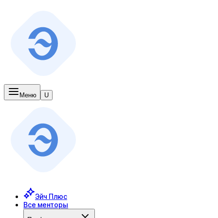
Меню
U
Эйч Плюс
Все менторы