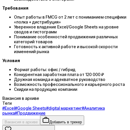
Требования
Опыт работы в FMCG от 2 лет с пониманием специфики
«полка + дистрибуция»
Уверенное владение Excel/Google Sheets на уровне
сводов и гистограмм
Понимание особенностей продвижения различных
категорий товаров
Готовность к активной работе и высокой скорости
изменений рынка
Условия
Формат работы: офис / гибрид
Конкурентная заработная плата от 120 000 ₽
Дружная команда и адекватное руководство
Возможность профессионального и карьерного роста
Скидки на продукцию компании
Вакансия в архиве
Теги
#
Excel
#
Google Sheets
#
digital маркетинг
#
Аналитика
рынка
#
Продвижение
Вакансия в архиве
Добавить в трекер