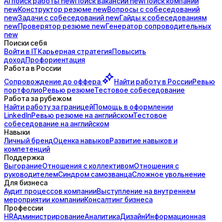
AI поиск
работы
new
Поиск
вакансий
new
Поиск
компаний
new
Конструктор
резюме
new
Вопросы с
собеседований
new
Задачи с
собеседований
new
Гайды к
собеседованиям
new
Проверятор
резюме
new
Генератор
сопроводительных
new
Поиски себя
Войти в IT
Карьерная стратегия
Повысить
доход
Профориентация
Работа в России
Сопровождение до
оффера
Найти работу в России
Ревью
портфолио
Ревью резюме
Тестовое собеседование
Работа за рубежом
Найти работу за границей
Помощь в оформлении
LinkedIn
Ревью резюме на английском
Тестовое
собеседование на английском
Навыки
Личный бренд
Оценка навыков
Развитие навыков и
компетенций
Поддержка
Выгорание
Отношения с коллективом
Отношения с
руководителем
Синдром самозванца
Сложное увольнение
Для бизнеса
Аудит процессов компании
Выступление на внутреннем
мероприятии компании
Консалтинг бизнеса
Профессии
HR
Администрирование
Аналитика
Дизайн
Информационная