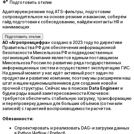
Подготовить отклик
Адаптируем резюме под ATS-фильтры, подготовим
сопроводительное на основе резюме и вакансии, соберём
гайд подготовки к собеседованию, найдём контакты HR и
нанимающих
Подготовить отклик
АО «Агропромцифра»
создано в 2023 году по директиве
Правительства РФ для обеспечения информационной
безопасности Минсельхоза РФ и подведомственных
организаций. Компания является единым поставщиком
Минсельхоза России по развитию ряда государственных
информационных систем и осуществляет эксплуатацию ГИС.​​​​​​​
На данный момент у нас идёт активный рост задач по
продуктам и развитию компании, поэтому мы расширяем наш
штат и ищем единомышленников для создания новой и
прочной структуры. Сейчас мы в поисках
Data Engineer
и
будем рады вашей заинтересованности.​​​​​​​
Ключевое:
требуется обеспечить стабильную загрузку, трансформацию
и перепроверку данных для больших объёмов (сотни млн
записей) с гарантией воспроизводимости расчётов.
Обязанности:
​​​​​​​​​​​​​​Спроектировать и реализовать DAG-и загрузки данных
в Python (Airflow / Prefect).