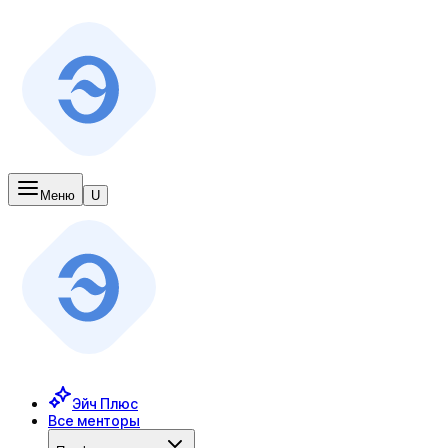
Меню
U
Эйч Плюс
Все менторы