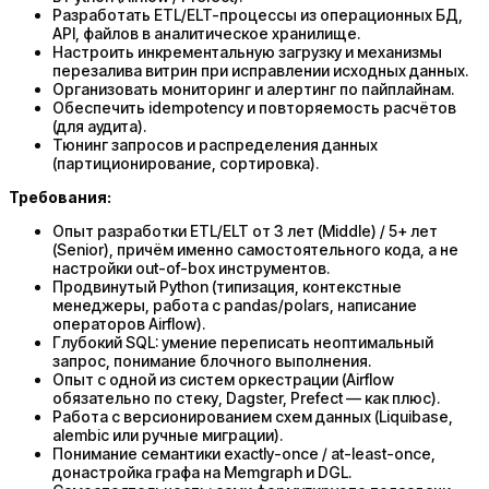
Разработать ETL/ELT-процессы из операционных БД,
API, файлов в аналитическое хранилище.
Настроить инкрементальную загрузку и механизмы
перезалива витрин при исправлении исходных данных.
Организовать мониторинг и алертинг по пайплайнам.
Обеспечить idempotency и повторяемость расчётов
(для аудита).
Тюнинг запросов и распределения данных
(партиционирование, сортировка).
Требования:
​​​​​​​​​​​​​​Опыт разработки ETL/ELT от 3 лет (Middle) / 5+ лет
(Senior), причём именно самостоятельного кода, а не
настройки out-of-box инструментов.
Продвинутый Python (типизация, контекстные
менеджеры, работа с pandas/polars, написание
операторов Airflow).
Глубокий SQL: умение переписать неоптимальный
запрос, понимание блочного выполнения.
Опыт с одной из систем оркестрации (Airflow
обязательно по стеку, Dagster, Prefect — как плюс).
Работа с версионированием схем данных (Liquibase,
alembic или ручные миграции).
Понимание семантики exactly-once / at-least-once,
донастройка графа на Memgraph и DGL.