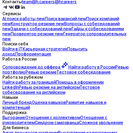
Контакты
team@h.careers
@hcareers
Сервисы
AI поиск
работы
new
Поиск
вакансий
new
Поиск
компаний
new
Конструктор
резюме
new
Вопросы с
собеседований
new
Задачи с
собеседований
new
Гайды к
собеседованиям
new
Проверятор
резюме
new
Генератор
сопроводительных
new
Поиски себя
Войти в IT
Карьерная стратегия
Повысить
доход
Профориентация
Работа в России
Сопровождение до
оффера
Найти работу в России
Ревью
портфолио
Ревью резюме
Тестовое собеседование
Работа за рубежом
Найти работу за границей
Помощь в оформлении
LinkedIn
Ревью резюме на английском
Тестовое
собеседование на английском
Навыки
Личный бренд
Оценка навыков
Развитие навыков и
компетенций
Поддержка
Выгорание
Отношения с коллективом
Отношения с
руководителем
Синдром самозванца
Сложное увольнение
Для бизнеса
Аудит процессов компании
Выступление на внутреннем