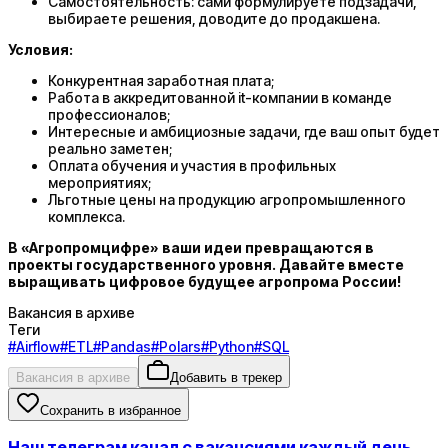
Самостоятельность: сами формулируете подзадачи,
выбираете решения, доводите до продакшена.
Условия:
​​​​​​​​​​​​​​​​​​Конкурентная заработная плата;
Работа в аккредитованной it-компании в команде
профессионалов;
Интересные и амбициозные задачи, где ваш опыт будет
реально заметен;
Оплата обучения и участия в профильных
мероприятиях;
Льготные цены на продукцию агропромышленного
комплекса.
В «Агропромцифре» ваши идеи превращаются в
проекты государственного уровня. Давайте вместе
выращивать цифровое будущее агропрома России!
Вакансия в архиве
Теги
#
Airflow
#
ETL
#
Pandas
#
Polars
#
Python
#
SQL
Вакансия в архиве
Добавить в трекер
Сохранить в избранное
Наш телеграм канал с вакансиями каждый день