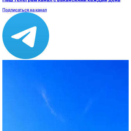
Подписаться на канал
Зарплата
по рынку ≈ 239 868 ₽
Локация
Москва
Опыт
Middle, Senior
Вакансия в архиве
Оффер быстрее с Эйч
Стратегия поиска с AI: рынки, позиции, вилка, каналы
Резюме под ATS-фильтры