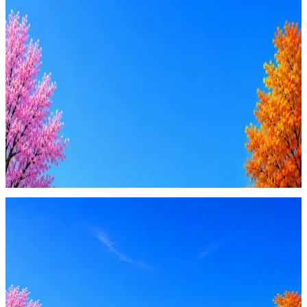
Ежедневный подбор из 600+ источников
AI-адаптация отклика под вакансию
AI генерация сопроводительных писем
4 990 ₽/мес
Купить доступ
Будьте осторожны: если работодатель просит войти через
Google, iCloud или Госуслуги, прислать код или пароль,
запустить ПО или перевести деньги — это мошенники.
Жмите
·
Гайд по безопасности
Пожаловаться
Оффер быстрее с Эйч
Стратегия поиска с AI: рынки, позиции, вилка, каналы
Резюме под ATS-фильтры
Ежедневный подбор из 600+ источников
AI-адаптация отклика под вакансию