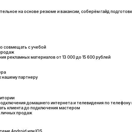
ельное на основе резюме и вакансии, соберём гайд подготовк
жно совмещать с учебой
 продаж
я рекламных материалов от 13 000 до 15 600 рублей
ера
к нашему партнеру
ритории
подключения домашнего интернета и телевидения по телефону 
вать клиента до подключения мастером
 личных продаж
еме Android или IOS