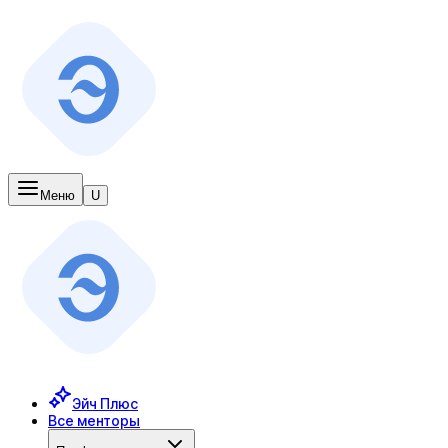
Меню
U
Эйч Плюс
Все менторы