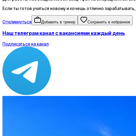
Если ты готов учиться новому и хочешь отлично зарабатывать
Откликнуться
Добавить в трекер
Сохранить в избранное
Наш телеграм канал с вакансиями каждый день
Подписаться на канал
Зарплата
от 40 000 до 72 000 ₽
Локация
Екатеринбург
Формат
Офис
Опыт
Junior