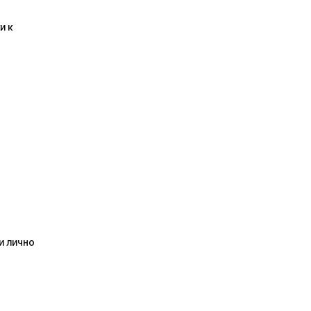
и к
и лично