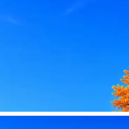
le, iCloud или Госуслуги, прислать код или пароль, запустить 