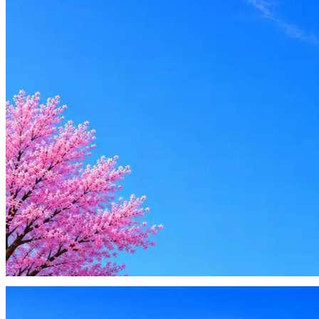
Откликнуться
Оффер быстрее с Эйч
Стратегия поиска с AI: рынки, позиции, вилка, каналы
Резюме под ATS-фильтры
Ежедневный подбор из 600+ источников
AI-адаптация отклика под вакансию
AI генерация сопроводительных писем
4 990 ₽/мес
Купить доступ
Будьте осторожны: если работодатель просит войти через Goog
деньги — это мошенники.
Жмите
·
Гайд по безопасности
Пожаловаться
Оффер быстрее с Эйч