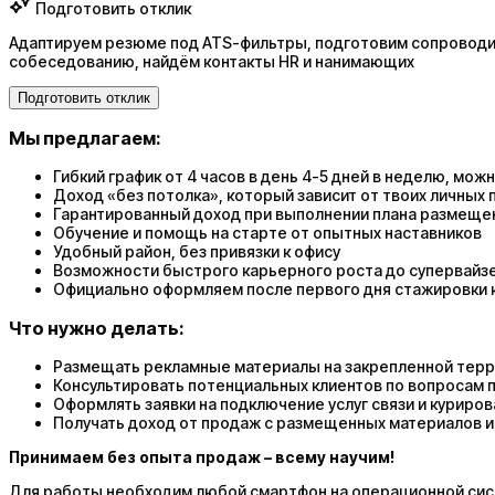
Подготовить отклик
Адаптируем резюме под ATS-фильтры, подготовим сопроводит
собеседованию, найдём контакты HR и нанимающих
Подготовить отклик
Мы предлагаем:
Гибкий график от 4 часов в день 4-5 дней в неделю, мо
Доход «без потолка», который зависит от твоих личных
Гарантированный доход при выполнении плана размещени
Обучение и помощь на старте от опытных наставников
Удобный район, без привязки к офису
Возможности быстрого карьерного роста до супервайз
Официально оформляем после первого дня стажировки 
Что нужно делать:
Размещать рекламные материалы на закрепленной тер
Консультировать потенциальных клиентов по вопросам 
Оформлять заявки на подключение услуг связи и куриро
Получать доход от продаж с размещенных материалов и
Принимаем без опыта продаж – всему научим!
Для работы необходим любой смартфон на операционной сист