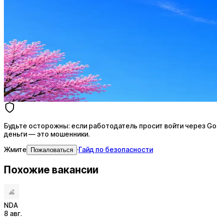
Стратегия поиска с AI: рынки, позиции, вилка, каналы
Резюме под ATS-фильтры
Ежедневный подбор из 600+ источников
AI-адаптация отклика под вакансию
AI генерация сопроводительных писем
4 990 ₽/мес
Купить доступ
Будьте осторожны: если работодатель просит войти через Goog
деньги — это мошенники.
Жмите
·
Гайд по безопасности
Пожаловаться
Похожие вакансии
NDA
8 авг.