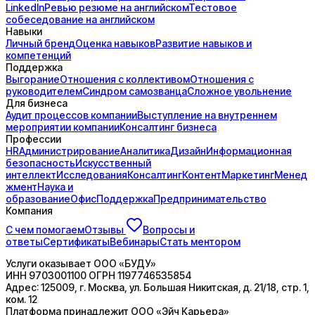
LinkedIn
Ревью резюме на английском
Тестовое
собеседование на английском
Навыки
Личный бренд
Оценка навыков
Развитие навыков и
компетенций
Поддержка
Выгорание
Отношения с коллективом
Отношения с
руководителем
Синдром самозванца
Сложное увольнение
Для бизнеса
Аудит процессов компании
Выступление на внутреннем
мероприятии компании
Консалтинг бизнеса
Профессии
HR
Администрирование
Аналитика
Дизайн
Информационная
безопасность
Искусственный
интеллект
Исследования
Консалтинг
Контент
Маркетинг
Менед
жмент
Наука и
образование
Офис
Поддержка
Предпринимательство
Компания
С чем помогаем
Отзывы
Вопросы и
ответы
Сертификаты
Вебинары
Стать ментором
Услуги оказывает
ООО «БУДУ»
ИНН
9703001100
ОГРН
1197746535854
Адрес:
125009, г. Москва, ул. Большая Никитская, д. 21/18, стр. 1,
ком. 12
Платформа принадлежит
ООО «Эйч Карьера»