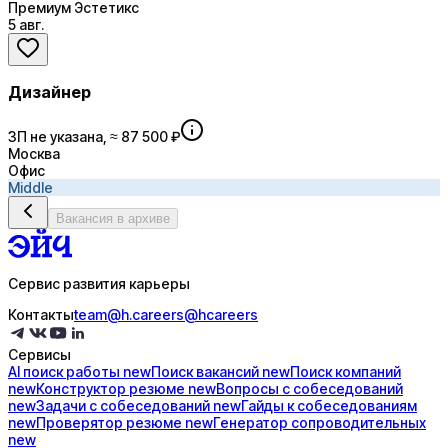
Премиум Эстетикс
5 авг.
Дизайнер
ЗП не указана, ≈ 87 500 ₽
Москва
Офис
Middle
Вакансия в архиве
Сервис развития карьеры
Контакты
team@h.careers
@hcareers
Сервисы
AI поиск
работы
new
Поиск
вакансий
new
Поиск
компаний
new
Конструктор
резюме
new
Вопросы с
собеседований
new
Задачи с
собеседований
new
Гайды к
собеседованиям
new
Проверятор
резюме
new
Генератор
сопроводительных
new