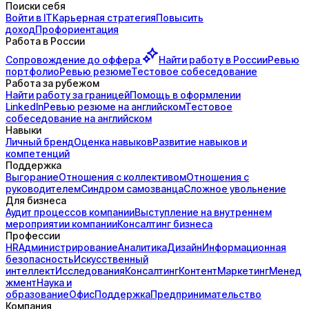
Поиски себя
Войти в IT
Карьерная стратегия
Повысить
доход
Профориентация
Работа в России
Сопровождение до
оффера
Найти работу в России
Ревью
портфолио
Ревью резюме
Тестовое собеседование
Работа за рубежом
Найти работу за границей
Помощь в оформлении
LinkedIn
Ревью резюме на английском
Тестовое
собеседование на английском
Навыки
Личный бренд
Оценка навыков
Развитие навыков и
компетенций
Поддержка
Выгорание
Отношения с коллективом
Отношения с
руководителем
Синдром самозванца
Сложное увольнение
Для бизнеса
Аудит процессов компании
Выступление на внутреннем
мероприятии компании
Консалтинг бизнеса
Профессии
HR
Администрирование
Аналитика
Дизайн
Информационная
безопасность
Искусственный
интеллект
Исследования
Консалтинг
Контент
Маркетинг
Менед
жмент
Наука и
образование
Офис
Поддержка
Предпринимательство
Компания