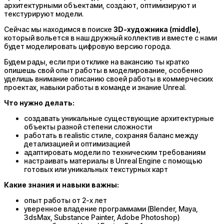
архитектурными объектами, создают, оптимизируют и
текстурируют модели.
Сейчас мы находимся в поиске
3D-художника (middle)
,
который вольется в наш дружный коллектив и вместе с нами
будет моделировать цифровую версию города.
Будем рады, если при отклике на вакансию ты кратко
опишешь свой опыт работы в моделирование, особенно
уделишь внимание описанию своей работы в коммерческих
проектах, навыки работы в команде и знание Unreal.
Что нужно делать:
создавать уникальные существующие архитектурные
объекты разной степени сложности
работать в realistic стиле, сохраняя баланс между
детализацией и оптимизацией
адаптировать модели по техническим требованиям
настраивать материалы в Unreal Engine с помощью
готовых или уникальных текстурных карт
Какие знания и навыки важны:
опыт работы от 2-х лет
уверенное владение программами (Blender, Maya,
3dsMax, Substance Painter, Adobe Photoshop)