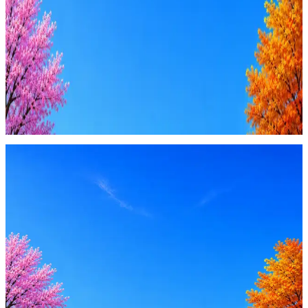
4 990 ₽/мес
Купить доступ
Будьте осторожны: если работодатель просит войти через
Google, iCloud или Госуслуги, прислать код или пароль,
запустить ПО или перевести деньги — это мошенники.
Жмите
·
Гайд по безопасности
Пожаловаться
Оффер быстрее с Эйч
Стратегия поиска с AI: рынки, позиции, вилка, каналы
Резюме под ATS-фильтры
Ежедневный подбор из 600+ источников
AI-адаптация отклика под вакансию
AI генерация сопроводительных писем
4 990 ₽/мес