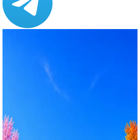
Зарплата
по рынку ≈ 87 500 ₽
Локация
Москва
Формат
Офис
Опыт
Middle
Вакансия в архиве
Оффер быстрее с Эйч
Стратегия поиска с AI: рынки, позиции, вилка, каналы
Резюме под ATS-фильтры
Ежедневный подбор из 600+ источников
AI-адаптация отклика под вакансию
AI генерация сопроводительных писем