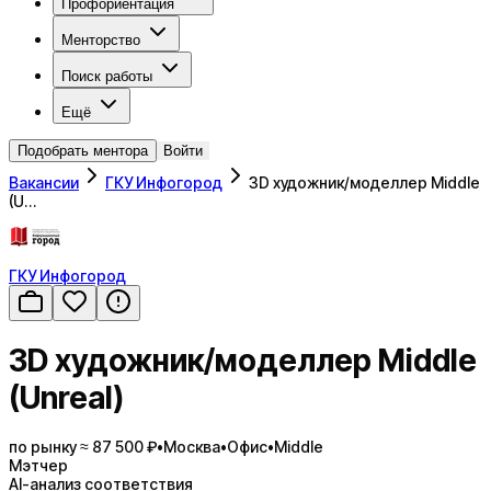
Профориентация
Менторство
Поиск работы
Ещё
Подобрать ментора
Войти
Вакансии
ГКУ Инфогород
3D художник/моделлер Middle
(U…
ГКУ Инфогород
3D художник/моделлер Middle
(Unreal)
по рынку ≈ 87 500 ₽
•
Москва
•
Офис
•
Middle
Мэтчер
AI-анализ соответствия