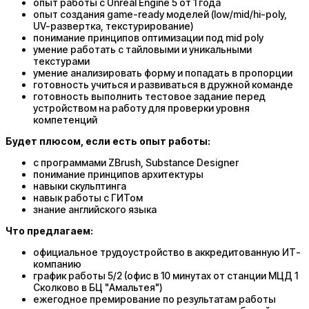
опыт работы c Unreal Engine 5 от 1 года
опыт создания game-ready моделей (low/mid/hi-poly,
UV-развертка, текстурирование)
понимание принципов оптимизации под mid poly
умение работать с тайловыми и уникальными
текстурами
умение анализировать форму и попадать в пропорции
готовность учиться и развиваться в дружной команде
готовность выполнить тестовое задание перед
устройством на работу для проверки уровня
компетенций
Будет плюсом, если есть опыт работы:
с программами ZBrush, Substance Designer
понимание принципов архитектуры
навыки скульптинга
навык работы с ГИТом
знание английского языка
Что предлагаем:
официальное трудоустройство в аккредитованную ИТ-
компанию
график работы 5/2 (офис в 10 минутах от станции МЦД 1
Сколково в БЦ "Амальтея")
ежегодное премирование по результатам работы