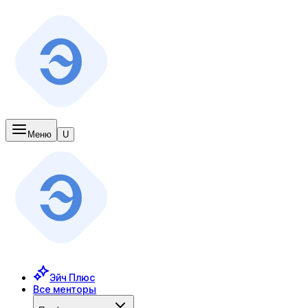
Меню
U
Эйч Плюс
Все менторы