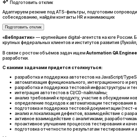
Подготовить отклик
Адаптируем резюме под ATS-фильтры, подготовим сопроводит
собеседованию, найдём контакты HR и нанимающих
Подготовить отклик
«Вебпрактик»
— крупнейшее digital-агентств на юге России.
крупных федеральных клиентов и институтов развития (Лукойл, 
В связи с ростом объёмов задач ищем
Automation
QA Enginee
разработки.
С какими задачами придется столкнуться:
разработка и поддержка автотестов на JavaScript/TypeScr
автоматизация функционального, интеграционного и ре
разработка и поддержка тестовой инфраструктуры и те
интеграция автотестов в CI/CD-пайплайны;
анализ требований к продукту, участие в обсуждении но
определение подходов к автоматизации тестирования в 
подготовка и поддержка тестовой документации (тест-к
анализ и локализация дефектов, взаимодействие с разр
активное взаимодействие с аналитиками, разработчикам
проактивное улучшение процессов тестирования и качес
подготовка отчетности по результатам тестирования и 