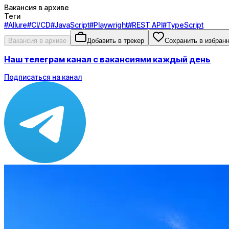
Вакансия в архиве
Теги
#
Allure
#
CI/CD
#
JavaScript
#
Playwright
#
REST API
#
TypeScript
Вакансия в архиве
Добавить в трекер
Сохранить в избран
Наш телеграм канал с вакансиями каждый день
Подписаться на канал
Зарплата
по рынку ≈ 173 350 ₽
Локация
Ростов-на-Дону
Опыт
Middle
Вакансия в архиве