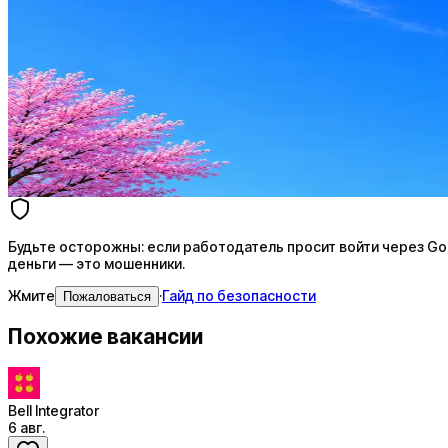
Стратегия поиска с AI: рынки, позиции, вилка, каналы
Резюме под ATS-фильтры
Ежедневный подбор из 600+ источников
AI-адаптация отклика под вакансию
AI генерация сопроводительных писем
4 990 ₽/мес
Купить доступ
Будьте осторожны: если работодатель просит войти через Goog
деньги — это мошенники.
Жмите
·
Гайд по безопасности
Пожаловаться
Похожие вакансии
Bell Integrator
6 авг.