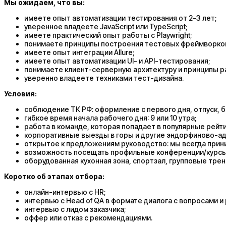
Мы ожидаем, что вы:
имеете опыт автоматизации тестирования от 2–3 лет;
уверенное владеете JavaScript или TypeScript;
имеете практический опыт работы с Playwright;
понимаете принципы построения тестовых фреймворков
имеете опыт интеграции Allure;
имеете опыт автоматизации UI- и API-тестирования;
понимаете клиент-серверную архитектуру и принципы р
уверенно владеете техниками тест-дизайна.
Условия:
соблюдение ТК РФ: оформление с первого дня, отпуск, 
гибкое время начала рабочего дня: 9 или 10 утра;
работа в команде, которая попадает в популярные рейти
корпоративные выезды в горы и другие эндорфиново-а
открытое к предложениям руководство: мы всегда прин
возможность посещать профильные конференции/курсы 
оборудованная кухонная зона, спортзал, групповые трен
Коротко об этапах отбора:
онлайн-интервью с HR;
интервью с Head of QA в формате диалога с вопросами 
интервью с лидом заказчика;
оффер или отказ с рекомендациями.