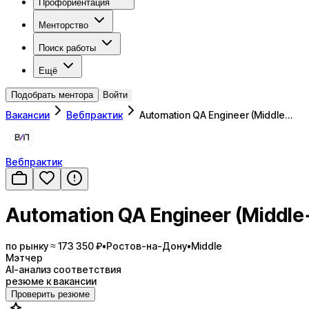
Профориентация
Менторство
Поиск работы
Ещё
Подобрать ментора
Войти
Вакансии
Вебпрактик
Automation QA Engineer (Middle…
Вебпрактик
Automation QA Engineer (Middle
по рынку ≈ 173 350 ₽
•
Ростов-на-Дону
•
Middle
Мэтчер
AI-анализ соответствия
резюме к вакансии
Проверить резюме