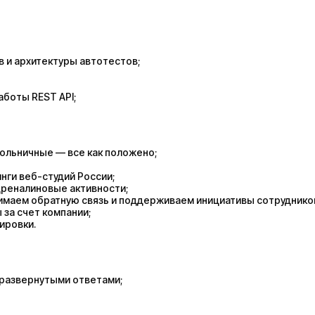
 и архитектуры автотестов;
аботы REST API;
больничные — все как положено;
нги веб-студий России;
дреналиновые активности;
имаем обратную связь и поддерживаем инициативы сотруднико
за счет компании;
ировки.
и развернутыми ответами;