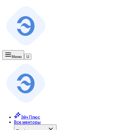
Меню
U
Эйч Плюс
Все менторы