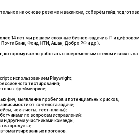
ельное на основе резюме и вакансии, соберём гайд подготовк
 Более 14 лет мы решаем сложные бизнес-задачи в IT и цифрово
Почта Банк, Фонд НТИ, Ашан, Добро.РФ и др.).
r
, которому важно работать с современным стеком и влиять н
ipt с использованием Playwright;
грессионного тестирования;
стовых фреймворков;
вых фич, выявление пробелов и потенциальных рисков;
зависимости от контекста задачи;
ейсы, чек-листы, тест-планы);
аботчиками по вопросам исправлений;
и и другими участниками команды;
тва продукта;
автоматизированных прогонов.