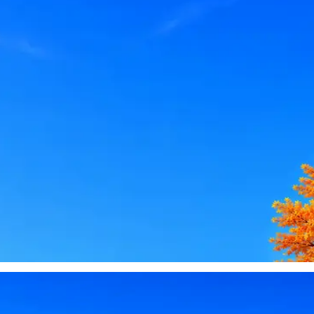
le, iCloud или Госуслуги, прислать код или пароль, запустить 