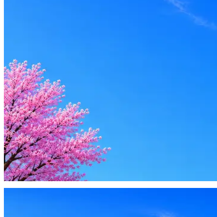
Оффер быстрее с Эйч
Стратегия поиска с AI: рынки, позиции, вилка, каналы
Резюме под ATS-фильтры
Ежедневный подбор из 600+ источников
AI-адаптация отклика под вакансию
AI генерация сопроводительных писем
4 990 ₽/мес
Купить доступ
Будьте осторожны: если работодатель просит войти через Goog
деньги — это мошенники.
Жмите
·
Гайд по безопасности
Пожаловаться
Оффер быстрее с Эйч