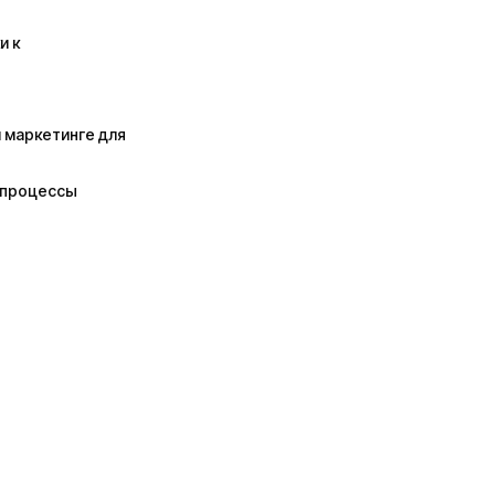
и к
м маркетинге для
а процессы