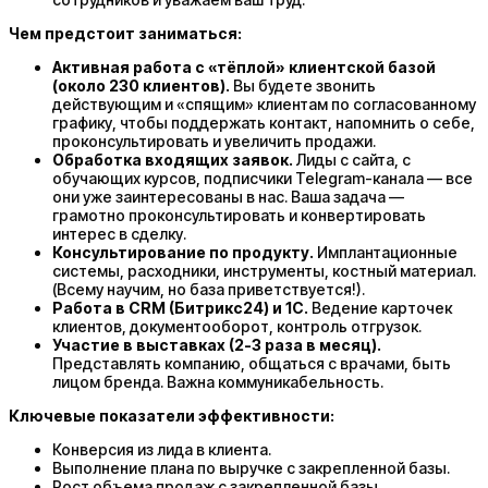
Чем предстоит заниматься:
Активная работа с «тёплой» клиентской базой
(около 230 клиентов).
Вы будете звонить
действующим и «спящим» клиентам по согласованному
графику, чтобы поддержать контакт, напомнить о себе,
проконсультировать и увеличить продажи.
Обработка входящих заявок.
Лиды с сайта, с
обучающих курсов, подписчики Telegram-канала — все
они уже заинтересованы в нас. Ваша задача —
грамотно проконсультировать и конвертировать
интерес в сделку.
Консультирование по продукту.
Имплантационные
системы, расходники, инструменты, костный материал.
(Всему научим, но база приветствуется!).
Работа в CRM (Битрикс24) и 1С.
Ведение карточек
клиентов, документооборот, контроль отгрузок.
Участие в выставках (2-3 раза в месяц).
Представлять компанию, общаться с врачами, быть
лицом бренда. Важна коммуникабельность.
Ключевые показатели эффективности:
Конверсия из лида в клиента.
Выполнение плана по выручке с закрепленной базы.
Рост объема продаж с закрепленной базы.