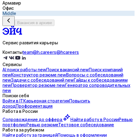
Армавир
Офис
Middle
Вакансия в архиве
Сервис развития карьеры
Контакты
team@h.careers
@hcareers
Сервисы
AI поиск
работы
new
Поиск
вакансий
new
Поиск
компаний
new
Конструктор
резюме
new
Вопросы с
собеседований
new
Задачи с
собеседований
new
Гайды к
собеседованиям
new
Проверятор
резюме
new
Генератор
сопроводительных
new
Поиски себя
Войти в IT
Карьерная стратегия
Повысить
доход
Профориентация
Работа в России
Сопровождение до
оффера
Найти работу в России
Ревью
портфолио
Ревью резюме
Тестовое собеседование
Работа за рубежом
Найти работу за границей
Помощь в оформлении