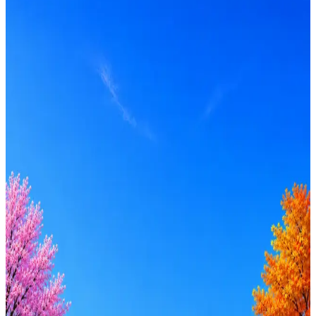
от 100 000 до 135 000 ₽
Локация
Москва
Опыт
Middle
Вакансия в архиве
Оффер быстрее с Эйч
Стратегия поиска с AI: рынки, позиции, вилка, каналы
Резюме под ATS-фильтры
Ежедневный подбор из 600+ источников
AI-адаптация отклика под вакансию
AI генерация сопроводительных писем
4 990 ₽/мес
Купить доступ
Будьте осторожны: если работодатель просит войти через
Google, iCloud или Госуслуги, прислать код или пароль,