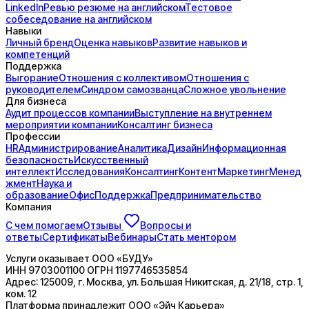
LinkedIn
Ревью резюме на английском
Тестовое
собеседование на английском
Навыки
Личный бренд
Оценка навыков
Развитие навыков и
компетенций
Поддержка
Выгорание
Отношения с коллективом
Отношения с
руководителем
Синдром самозванца
Сложное увольнение
Для бизнеса
Аудит процессов компании
Выступление на внутреннем
мероприятии компании
Консалтинг бизнеса
Профессии
HR
Администрирование
Аналитика
Дизайн
Информационная
безопасность
Искусственный
интеллект
Исследования
Консалтинг
Контент
Маркетинг
Менед
жмент
Наука и
образование
Офис
Поддержка
Предпринимательство
Компания
С чем помогаем
Отзывы
Вопросы и
ответы
Сертификаты
Вебинары
Стать ментором
Услуги оказывает
ООО «БУДУ»
ИНН
9703001100
ОГРН
1197746535854
Адрес:
125009, г. Москва, ул. Большая Никитская, д. 21/18, стр. 1,
ком. 12
Платформа принадлежит
ООО «Эйч Карьера»