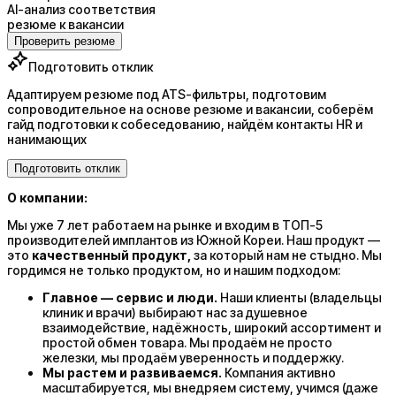
AI-анализ соответствия
резюме к вакансии
Проверить резюме
Подготовить отклик
Адаптируем резюме под ATS-фильтры, подготовим
сопроводительное на основе резюме и вакансии, соберём
гайд подготовки к собеседованию, найдём контакты HR и
нанимающих
Подготовить отклик
О компании:
Мы уже 7 лет работаем на рынке и входим в ТОП-5
производителей имплантов из Южной Кореи. Наш продукт —
это
качественный продукт,
за который нам не стыдно. Мы
гордимся не только продуктом, но и нашим подходом:
Главное — сервис и люди.
Наши клиенты (владельцы
клиник и врачи) выбирают нас за душевное
взаимодействие, надёжность, широкий ассортимент и
простой обмен товара. Мы продаём не просто
железки, мы продаём уверенность и поддержку.
Мы растем и развиваемся.
Компания активно
масштабируется, мы внедряем систему, учимся (даже