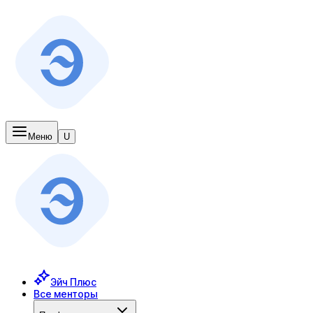
Меню
U
Эйч Плюс
Все менторы