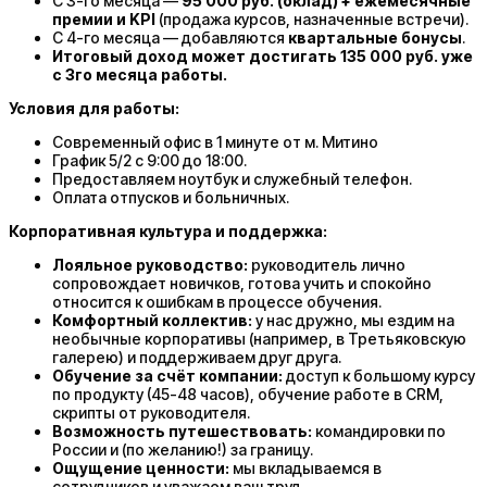
С 3-го месяца —
95 000 руб. (оклад) + ежемесячные
премии и KPI
(продажа курсов, назначенные встречи).
С 4-го месяца — добавляются
квартальные бонусы
.
Итоговый доход может достигать 135 000 руб. уже
с 3го месяца работы.
Условия для работы:
Современный офис в 1 минуте от м. Митино
График 5/2 с 9:00 до 18:00.
Предоставляем ноутбук и служебный телефон.
Оплата отпусков и больничных.
Корпоративная культура и поддержка:
Лояльное руководство:
руководитель лично
сопровождает новичков, готова учить и спокойно
относится к ошибкам в процессе обучения.
Комфортный коллектив:
у нас дружно, мы ездим на
необычные корпоративы (например, в Третьяковскую
галерею) и поддерживаем друг друга.
Обучение за счёт компании:
доступ к большому курсу
по продукту (45-48 часов), обучение работе в CRM,
скрипты от руководителя.
Возможность путешествовать:
командировки по
России и (по желанию!) за границу.
Ощущение ценности:
мы вкладываемся в
сотрудников и уважаем ваш труд.