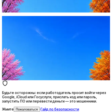
запустить ПО или перевести деньги — это мошенники.
Жмите
·
Гайд по безопасности
Пожаловаться
Оффер быстрее с Эйч
Стратегия поиска с AI: рынки, позиции, вилка, каналы
Резюме под ATS-фильтры
Ежедневный подбор из 600+ источников
AI-адаптация отклика под вакансию
AI генерация сопроводительных писем
4 990 ₽/мес
Купить доступ
Будьте осторожны: если работодатель просит войти через
Google, iCloud или Госуслуги, прислать код или пароль,
запустить ПО или перевести деньги — это мошенники.
Жмите
·
Гайд по безопасности
Пожаловаться