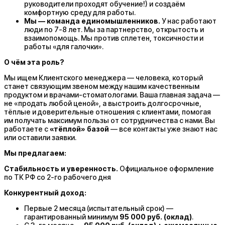
руководители проходят обучение!) и создаём
комфортную среду для работы.
Мы — команда единомышленников.
У нас работают
люди по 7-8 лет. Мы за партнерство, открытость и
взаимопомощь. Мы против сплетен, токсичности и
работы «для галочки».
О чём эта роль?
Мы ищем Клиентского менеджера — человека, который
станет связующим звеном между нашим качественным
продуктом и врачами-стоматологами. Ваша главная задача —
не «продать любой ценой», а выстроить долгосрочные,
тёплые и доверительные отношения с клиентами, помогая
им получать максимум пользы от сотрудничества с нами. Вы
работаете с
«тёплой» базой
— все контакты уже знают нас
или оставили заявки.
Мы предлагаем:
Стабильность и уверенность.
Официальное оформление
по ТК РФ со 2-го рабочего дня
Конкурентный доход:
Первые 2 месяца (испытательный срок) —
гарантированный минимум
95 000 руб. (оклад)
.