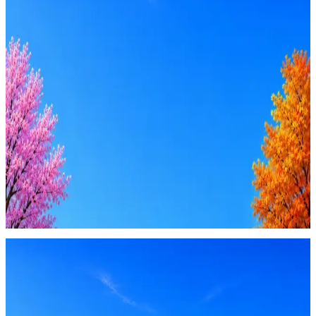
Стратегия поиска с AI: рынки, позиции, вилка, каналы
Резюме под ATS-фильтры
Ежедневный подбор из 600+ источников
AI-адаптация отклика под вакансию
AI генерация сопроводительных писем
4 990 ₽/мес
Купить доступ
Будьте осторожны: если работодатель просит войти через
Google, iCloud или Госуслуги, прислать код или пароль,
запустить ПО или перевести деньги — это мошенники.
Жмите
·
Гайд по безопасности
Пожаловаться
Оффер быстрее с Эйч
Стратегия поиска с AI: рынки, позиции, вилка, каналы
Резюме под ATS-фильтры