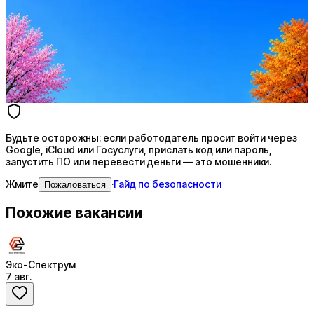
Ежедневный подбор из 600+ источников
AI-адаптация отклика под вакансию
AI генерация сопроводительных писем
4 990 ₽/мес
Купить доступ
Будьте осторожны: если работодатель просит войти через
Google, iCloud или Госуслуги, прислать код или пароль,
запустить ПО или перевести деньги — это мошенники.
Жмите
·
Гайд по безопасности
Пожаловаться
Похожие вакансии
Эко-Спектрум
7 авг.