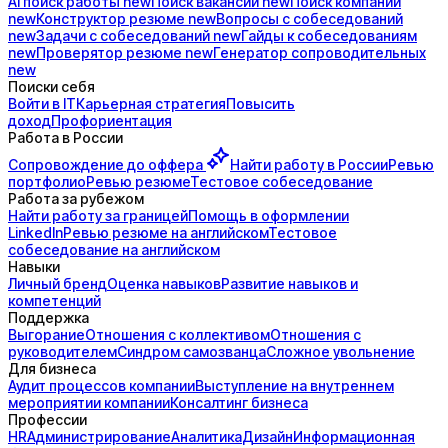
AI поиск
работы
new
Поиск
вакансий
new
Поиск
компаний
new
Конструктор
резюме
new
Вопросы с
собеседований
new
Задачи с
собеседований
new
Гайды к
собеседованиям
new
Проверятор
резюме
new
Генератор
сопроводительных
new
Поиски себя
Войти в IT
Карьерная стратегия
Повысить
доход
Профориентация
Работа в России
Сопровождение до
оффера
Найти работу в России
Ревью
портфолио
Ревью резюме
Тестовое собеседование
Работа за рубежом
Найти работу за границей
Помощь в оформлении
LinkedIn
Ревью резюме на английском
Тестовое
собеседование на английском
Навыки
Личный бренд
Оценка навыков
Развитие навыков и
компетенций
Поддержка
Выгорание
Отношения с коллективом
Отношения с
руководителем
Синдром самозванца
Сложное увольнение
Для бизнеса
Аудит процессов компании
Выступление на внутреннем
мероприятии компании
Консалтинг бизнеса
Профессии
HR
Администрирование
Аналитика
Дизайн
Информационная