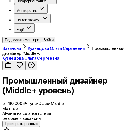
Профориентация
Менторство
Поиск работы
Ещё
Подобрать ментора
Войти
Вакансии
Кузнецова Ольга Сергеевна
Промышленный
дизайнер (Middle+…
Кузнецова Ольга Сергеевна
Промышленный дизайнер
(Middle+ уровень)
от 110 000 ₽
•
Тула
•
Офис
•
Middle
Мэтчер
AI-анализ соответствия
резюме к вакансии
Проверить резюме