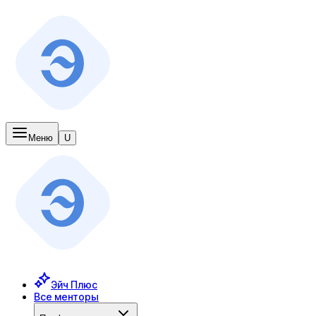
Меню
U
Эйч Плюс
Все менторы