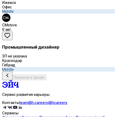
Ижевск
Офис
Middle
CMstore
6 авг.
Промышленный дизайнер
ЗП не указана
Краснодар
Гибрид
Middle
Вакансия в архиве
Сервис развития карьеры
Контакты
team@h.careers
@hcareers
Сервисы