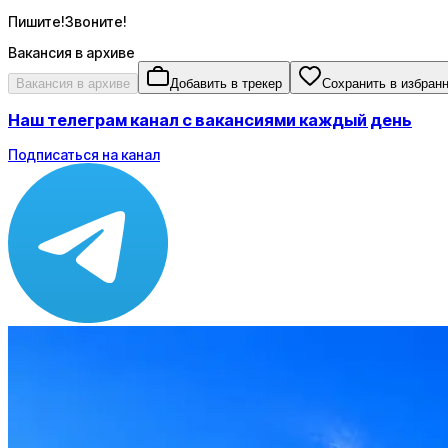
Пишите!Звоните!
Вакансия в архиве
Вакансия в архиве
Добавить в трекер
Сохранить в избран
Наш телеграм канал с вакансиями каждый день
Подписаться на канал
Зарплата
от 70 000 до 70 000 ₽
Локация
Москва
Формат
Офис
Опыт