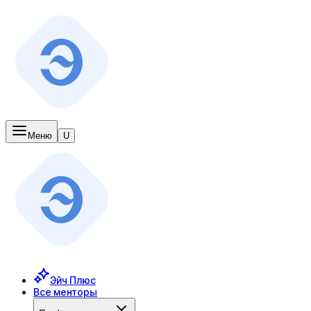
Меню
U
Эйч Плюс
Все менторы