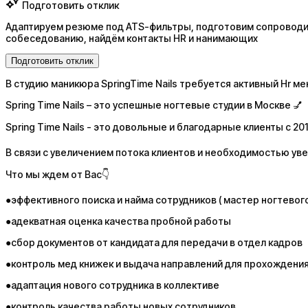
Подготовить отклик
Адаптируем резюме под ATS-фильтры, подготовим сопроводит
собеседованию, найдём контакты HR и нанимающих
Подготовить отклик
В студию маникюра SpringTime Nails требуется активный Hr м
Spring Time Nails – это успешные ногтевые студии в Москве 💅
Spring Time Nails - это довольные и благодарные клиенты с 201
В связи с увеличением потока клиентов и необходимостью у
Что мы ждем от Вас👇
●эффективного поиска и найма сотрудников ( мастер ногтевог
●адекватная оценка качества пробной работы
●сбор документов от кандидата для передачи в отдел кадров
●контроль мед книжек и выдача направлений для прохождени
●адаптация нового сотрудника в коллективе
●контроль качества работы новых сотрудников