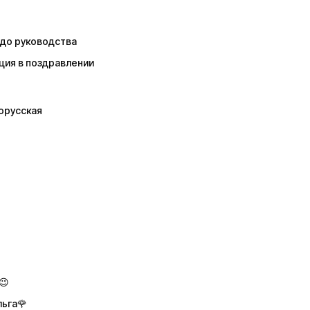
 до руководства
ция в поздравлении
лорусская
😉
льга🌹