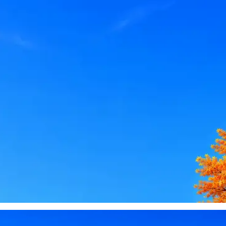
le, iCloud или Госуслуги, прислать код или пароль, запустить 