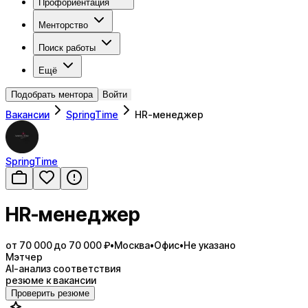
Профориентация
Менторство
Поиск работы
Ещё
Подобрать ментора
Войти
Вакансии
SpringTime
HR-менеджер
SpringTime
HR-менеджер
от 70 000 до 70 000 ₽
•
Москва
•
Офис
•
Не указано
Мэтчер
AI-анализ соответствия
резюме к вакансии
Проверить резюме