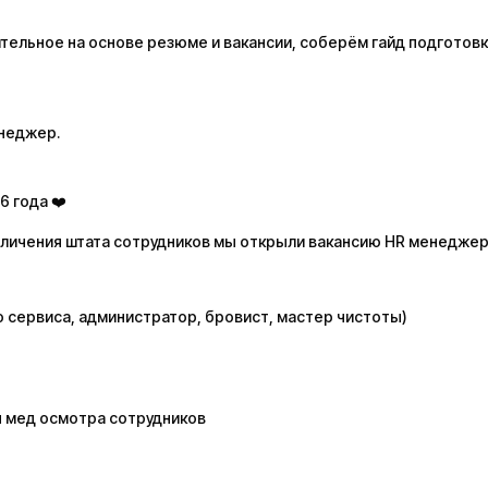
ельное на основе резюме и вакансии, соберём гайд подготовк
енеджер.
6 года ❤️
величения штата сотрудников мы открыли вакансию HR менедже
о сервиса, администратор, бровист, мастер чистоты)
я мед осмотра сотрудников