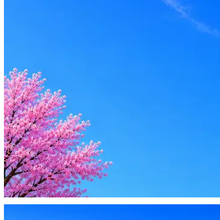
Не указано
Вакансия в архиве
Оффер быстрее с Эйч
Стратегия поиска с AI: рынки, позиции, вилка, каналы
Резюме под ATS-фильтры
Ежедневный подбор из 600+ источников
AI-адаптация отклика под вакансию
AI генерация сопроводительных писем
4 990 ₽/мес
Купить доступ
Будьте осторожны: если работодатель просит войти через Goog
деньги — это мошенники.
Жмите
·
Гайд по безопасности
Пожаловаться
Оффер быстрее с Эйч