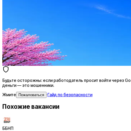
Стратегия поиска с AI: рынки, позиции, вилка, каналы
Резюме под ATS-фильтры
Ежедневный подбор из 600+ источников
AI-адаптация отклика под вакансию
AI генерация сопроводительных писем
4 990 ₽/мес
Купить доступ
Будьте осторожны: если работодатель просит войти через Goog
деньги — это мошенники.
Жмите
·
Гайд по безопасности
Пожаловаться
Похожие вакансии
ББНП