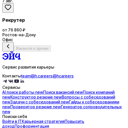
7 авг.
Рекрутер
от 76 860 ₽
Ростов-на-Дону
Офис
Вакансия в архиве
Сервис развития карьеры
Контакты
team@h.careers
@hcareers
Сервисы
AI поиск
работы
new
Поиск
вакансий
new
Поиск
компаний
new
Конструктор
резюме
new
Вопросы с
собеседований
new
Задачи с
собеседований
new
Гайды к
собеседованиям
new
Проверятор
резюме
new
Генератор
сопроводительных
new
Поиски себя
Войти в IT
Карьерная стратегия
Повысить
доход
Профориентация