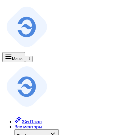
Меню
U
Эйч Плюс
Все менторы