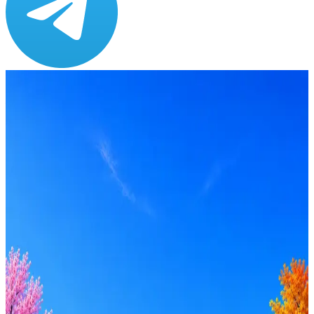
Зарплата
от 60 000 до 95 000 ₽
Локация
Новосибирск
Опыт
Не указано
Вакансия в архиве
Оффер быстрее с Эйч
Стратегия поиска с AI: рынки, позиции, вилка, каналы
Резюме под ATS-фильтры
Ежедневный подбор из 600+ источников
AI-адаптация отклика под вакансию
AI генерация сопроводительных писем
4 990 ₽/мес