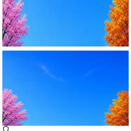
Купить доступ
Будьте осторожны: если работодатель просит войти через
Google, iCloud или Госуслуги, прислать код или пароль,
запустить ПО или перевести деньги — это мошенники.
Жмите
·
Гайд по безопасности
Пожаловаться
Оффер быстрее с Эйч
Стратегия поиска с AI: рынки, позиции, вилка, каналы
Резюме под ATS-фильтры
Ежедневный подбор из 600+ источников
AI-адаптация отклика под вакансию
AI генерация сопроводительных писем
4 990 ₽/мес
Купить доступ