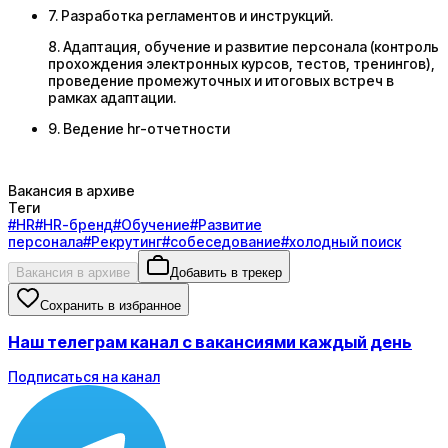
7. Разработка регламентов и инструкций.
8. Адаптация, обучение и развитие персонала (контроль
прохождения электронных курсов, тестов, тренингов),
проведение промежуточных и итоговых встреч в
рамках адаптации.
9. Ведение hr-отчетности
Вакансия в архиве
Теги
#
HR
#
HR-бренд
#
Обучение
#
Развитие
персонала
#
Рекрутинг
#
собеседование
#
холодный поиск
Вакансия в архиве
Добавить в трекер
Сохранить в избранное
Наш телеграм канал с вакансиями каждый день
Подписаться на канал