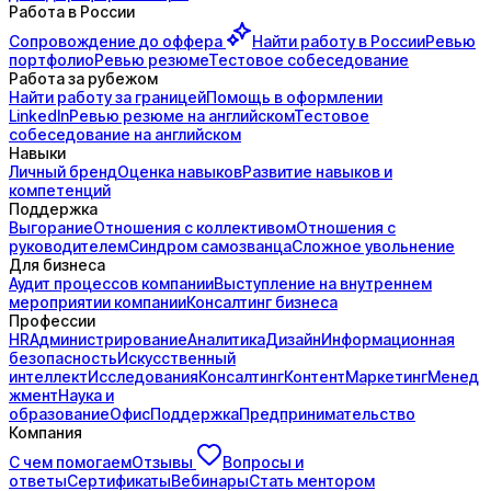
Работа в России
Сопровождение до
оффера
Найти работу в России
Ревью
портфолио
Ревью резюме
Тестовое собеседование
Работа за рубежом
Найти работу за границей
Помощь в оформлении
LinkedIn
Ревью резюме на английском
Тестовое
собеседование на английском
Навыки
Личный бренд
Оценка навыков
Развитие навыков и
компетенций
Поддержка
Выгорание
Отношения с коллективом
Отношения с
руководителем
Синдром самозванца
Сложное увольнение
Для бизнеса
Аудит процессов компании
Выступление на внутреннем
мероприятии компании
Консалтинг бизнеса
Профессии
HR
Администрирование
Аналитика
Дизайн
Информационная
безопасность
Искусственный
интеллект
Исследования
Консалтинг
Контент
Маркетинг
Менед
жмент
Наука и
образование
Офис
Поддержка
Предпринимательство
Компания
С чем помогаем
Отзывы
Вопросы и
ответы
Сертификаты
Вебинары
Стать ментором