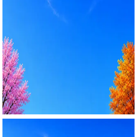
Оффер быстрее с Эйч
Стратегия поиска с AI: рынки, позиции, вилка, каналы
Резюме под ATS-фильтры
Ежедневный подбор из 600+ источников
AI-адаптация отклика под вакансию
AI генерация сопроводительных писем
4 990 ₽/мес
Купить доступ
Будьте осторожны: если работодатель просит войти через
Google, iCloud или Госуслуги, прислать код или пароль,
запустить ПО или перевести деньги — это мошенники.
Жмите
·
Гайд по безопасности
Пожаловаться
Оффер быстрее с Эйч