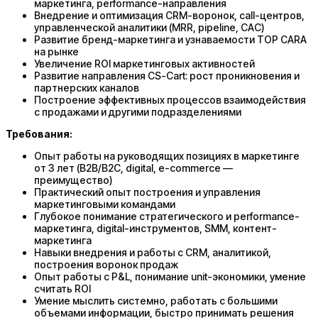
маркетинга, performance-направления
Внедрение и оптимизация CRM-воронок, call-центров,
управленческой аналитики (MRR, pipeline, CAC)
Развитие бренд-маркетинга и узнаваемости TOP CARA
на рынке
Увеличение ROI маркетинговых активностей
Развитие направления CS-Cart: рост проникновения и
партнерских каналов
Построение эффективных процессов взаимодействия
с продажами и другими подразделениями
Требования:
Опыт работы на руководящих позициях в маркетинге
от 3 лет (B2B/B2C, digital, e-commerce —
преимущество)
Практический опыт построения и управления
маркетинговыми командами
Глубокое понимание стратегического и performance-
маркетинга, digital-инструментов, SMM, контент-
маркетинга
Навыки внедрения и работы с CRM, аналитикой,
построения воронок продаж
Опыт работы с P&L, понимание unit-экономики, умение
считать ROI
Умение мыслить системно, работать с большими
объемами информации, быстро принимать решения