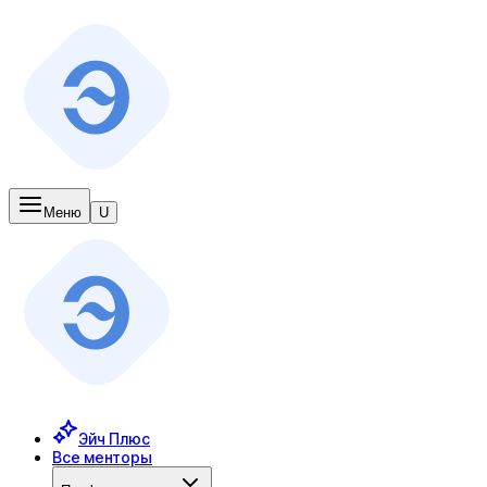
Меню
U
Эйч Плюс
Все менторы