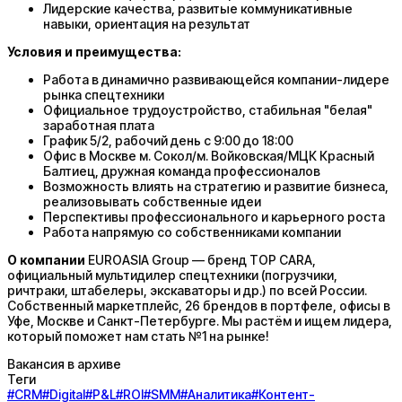
Лидерские качества, развитые коммуникативные
навыки, ориентация на результат
Условия и преимущества:
Работа в динамично развивающейся компании-лидере
рынка спецтехники
Официальное трудоустройство, стабильная "белая"
заработная плата
График 5/2, рабочий день с 9:00 до 18:00
Офис в Москве м. Сокол/м. Войковская/МЦК Красный
Балтиец, дружная команда профессионалов
Возможность влиять на стратегию и развитие бизнеса,
реализовывать собственные идеи
Перспективы профессионального и карьерного роста
Работа напрямую со собственниками компании
О компании
EUROASIA Group — бренд TOP CARA,
официальный мультидилер спецтехники (погрузчики,
ричтраки, штабелеры, экскаваторы и др.) по всей России.
Собственный маркетплейс, 26 брендов в портфеле, офисы в
Уфе, Москве и Санкт-Петербурге. Мы растём и ищем лидера,
который поможет нам стать №1 на рынке!
Вакансия в архиве
Теги
#
CRM
#
Digital
#
P&L
#
ROI
#
SMM
#
Аналитика
#
Контент-