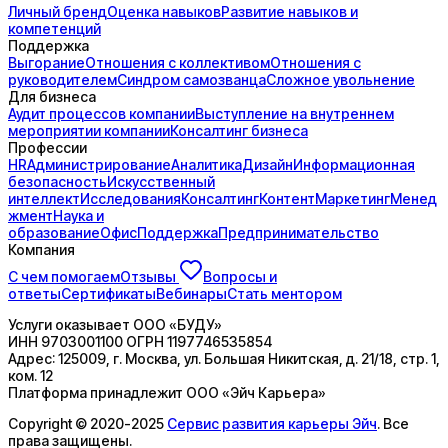
Личный бренд
Оценка навыков
Развитие навыков и
компетенций
Поддержка
Выгорание
Отношения с коллективом
Отношения с
руководителем
Синдром самозванца
Сложное увольнение
Для бизнеса
Аудит процессов компании
Выступление на внутреннем
мероприятии компании
Консалтинг бизнеса
Профессии
HR
Администрирование
Аналитика
Дизайн
Информационная
безопасность
Искусственный
интеллект
Исследования
Консалтинг
Контент
Маркетинг
Менед
жмент
Наука и
образование
Офис
Поддержка
Предпринимательство
Компания
С чем помогаем
Отзывы
Вопросы и
ответы
Сертификаты
Вебинары
Стать ментором
Услуги оказывает
ООО «БУДУ»
ИНН
9703001100
ОГРН
1197746535854
Адрес:
125009, г. Москва, ул. Большая Никитская, д. 21/18, стр. 1,
ком. 12
Платформа принадлежит
ООО «Эйч Карьера»
Copyright © 2020-2025
Сервис развития карьеры Эйч
. Все
права защищены.