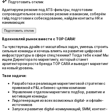
Подготовить отклик
Адаптируем резюме под ATS-фильтры, подготовим
сопроводительное на основе резюме и вакансии, соберём
гайд подготовки к собеседованию, найдём контакты HR и
нанимающих
Подготовить отклик
Вдохновляй рынок вместе с TOP CARA!
Ты чувствуешь драйв от масштабных задач, умеешь строить
сильные команды и хочешь влиять на развитие цифровой
инфраструктуры в сфере спецтехники? Тогда тебе к нам! Мы
ищем Директора по маркетингу, который станет
архитектором роста бренда TOP CARA и выведет маркетинг
на новый уровень.
Твои задачи:
Разработка и реализация маркетинговой стратегии с
привязкой к P&L и бизнес-целям компании
Управление отделом маркетинга: подбор, развитие и
мотивация команды
Лидогенерация из всех возможных digital- и офлайн-
источников
Запуск и развитие digital-коммуникаций, SMM, контент-