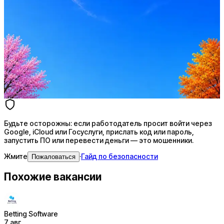
Стратегия поиска с AI: рынки, позиции, вилка, каналы
Резюме под ATS-фильтры
Ежедневный подбор из 600+ источников
AI-адаптация отклика под вакансию
AI генерация сопроводительных писем
4 990 ₽/мес
Купить доступ
Будьте осторожны: если работодатель просит войти через
Google, iCloud или Госуслуги, прислать код или пароль,
запустить ПО или перевести деньги — это мошенники.
Жмите
·
Гайд по безопасности
Пожаловаться
Похожие вакансии
Betting Software
7 авг.