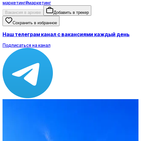
маркетинг
#
маркетинг
Вакансия в архиве
Добавить в трекер
Сохранить в избранное
Наш телеграм канал с вакансиями каждый день
Подписаться на канал
Зарплата
от 229 900 до 390 500 ₽
Локация
Москва
Опыт
C-level
Вакансия в архиве