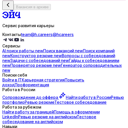
Вакансия в архиве
Сервис развития карьеры
Контакты
team@h.careers
@hcareers
Сервисы
AI поиск
работы
new
Поиск
вакансий
new
Поиск
компаний
new
Конструктор
резюме
new
Вопросы с
собеседований
new
Задачи с
собеседований
new
Гайды к
собеседованиям
new
Проверятор
резюме
new
Генератор
сопроводительных
new
Поиски себя
Войти в IT
Карьерная стратегия
Повысить
доход
Профориентация
Работа в России
Сопровождение до
оффера
Найти работу в России
Ревью
портфолио
Ревью резюме
Тестовое собеседование
Работа за рубежом
Найти работу за границей
Помощь в оформлении
LinkedIn
Ревью резюме на английском
Тестовое
собеседование на английском
Навыки