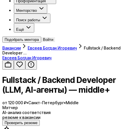
Профориентация
Менторство
Поиск работы
Ещё
Подобрать ментора
Войти
Вакансии
Евсеев Богдан Игоревич
Fullstack / Backend
Developer …
Евсеев Богдан Игоревич
Fullstack / Backend Developer
(LLM, AI-агенты) — middle+
от 120 000 ₽
•
Санкт-Петербург
•
Middle
Мэтчер
AI-анализ соответствия
резюме к вакансии
Проверить резюме