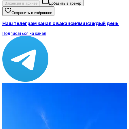
Вакансия в архиве
Добавить в трекер
Сохранить в избранное
Наш телеграм канал с вакансиями каждый день
Подписаться на канал
Зарплата
от 120 000 ₽
Локация
Санкт-Петербург
Опыт
Middle
Вакансия в архиве
Оффер быстрее с Эйч