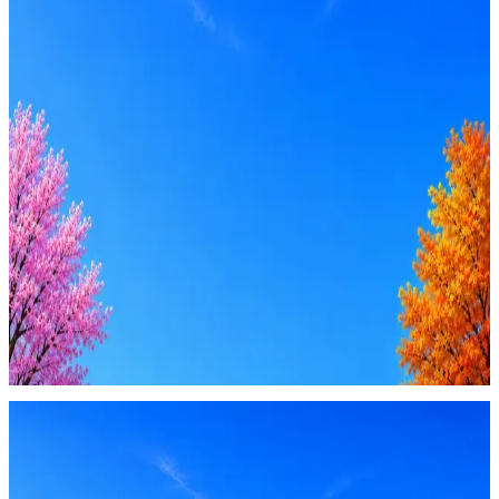
Стратегия поиска с AI: рынки, позиции, вилка, каналы
Резюме под ATS-фильтры
Ежедневный подбор из 600+ источников
AI-адаптация отклика под вакансию
AI генерация сопроводительных писем
4 990 ₽/мес
Купить доступ
Будьте осторожны: если работодатель просит войти через
Google, iCloud или Госуслуги, прислать код или пароль,
запустить ПО или перевести деньги — это мошенники.
Жмите
·
Гайд по безопасности
Пожаловаться
Оффер быстрее с Эйч
Стратегия поиска с AI: рынки, позиции, вилка, каналы