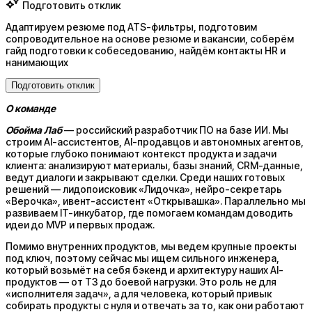
Подготовить отклик
Адаптируем резюме под ATS-фильтры, подготовим
сопроводительное на основе резюме и вакансии, соберём
гайд подготовки к собеседованию, найдём контакты HR и
нанимающих
Подготовить отклик
О команде
Обойма Лаб
— российский разработчик ПО на базе ИИ. Мы
строим AI-ассистентов, AI-продавцов и автономных агентов,
которые глубоко понимают контекст продукта и задачи
клиента: анализируют материалы, базы знаний, CRM-данные,
ведут диалоги и закрывают сделки. Среди наших готовых
решений — лидопоисковик «Лидочка», нейро-секретарь
«Верочка», ивент-ассистент «Открывашка». Параллельно мы
развиваем IT-инкубатор, где помогаем командам доводить
идеи до MVP и первых продаж.
Помимо внутренних продуктов, мы ведем крупные проекты
под ключ, поэтому сейчас мы ищем сильного инженера,
который возьмёт на себя бэкенд и архитектуру наших AI-
продуктов — от ТЗ до боевой нагрузки. Это роль не для
«исполнителя задач», а для человека, который привык
собирать продукты с нуля и отвечать за то, как они работают