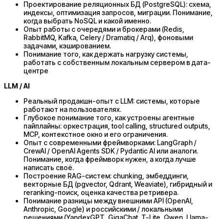
Проектирование реляционных БД (PostgreSQL): схема,
индексы, оптимизация запросов, миграции. Понимание,
когда выбрать NoSQL и какой именно.
Опыт работы с очередями и брокерами (Redis,
RabbitMQ, Kafka, Celery / Dramatiq / Arq), фоновыми
задачами, кэшированием.
Понимание того, как держать нагрузку системы,
работать с собственным локальным сервером в дата-
центре
LLM / AI
Реальный продакшн-опыт с LLM: системы, которые
работают на пользователях.
Глубокое понимание того, как устроены агентные
пайплайны: оркестрация, tool calling, structured outputs,
MCP, контекстное окно и его ограничения.
Опыт с современными фреймворками: LangGraph /
CrewAI / OpenAI Agents SDK / Pydantic AI или аналоги.
Понимание, когда фреймворк нужен, а когда лучше
написать своё.
Построение RAG-систем: chunking, эмбеддинги,
векторные БД (pgvector, Qdrant, Weaviate), гибридный и
reranking-поиск, оценка качества ретривера.
Понимание разницы между внешними API (OpenAI,
Anthropic, Google) и российскими / локальными
решениями (YandexGPT, GigaChat, T-Lite, Qwen, Llama-