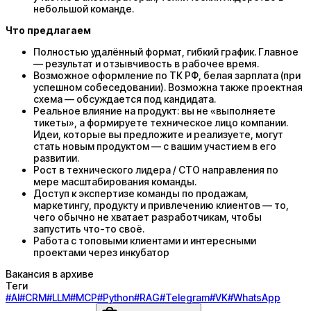
небольшой команде.
Что предлагаем
Полностью удалённый формат, гибкий график. Главное
— результат и отзывчивость в рабочее время.
Возможное оформление по ТК РФ, белая зарплата (при
успешном собеседовании). Возможна также проектная
схема — обсуждается под кандидата.
Реальное влияние на продукт: вы не «выполняете
тикеты», а формируете техническое лицо компании.
Идеи, которые вы предложите и реализуете, могут
стать новым продуктом — с вашим участием в его
развитии.
Рост в технического лидера / CTO направления по
мере масштабирования команды.
Доступ к экспертизе команды по продажам,
маркетингу, продукту и привлечению клиентов — то,
чего обычно не хватает разработчикам, чтобы
запустить что-то своё.
Работа с топовыми клиентами и интересными
проектами через инкубатор
Вакансия в архиве
Теги
#
AI
#
CRM
#
LLM
#
MCP
#
Python
#
RAG
#
Telegram
#
VK
#
WhatsApp