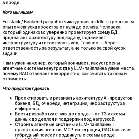
в проде.
Кого мы ищем
Fullstack / Backend разработчика уровня middle+ с реальным
опытом запуска проектов от нуля до релиза. Человека,
который одинаково уверенно проектирует схему БД,
предлагает архитектуру под задачу, поднимает
инфраструктуру и готов писать код. Главное — берёт
ответственность за результат, а не только за свой кусок
задачи.
Нам нужен инженер, который понимает, как устроены
агентные системы изнутри: где у LLM-пайплайна узкие места,
почему RAG отвечает некорректно, как считать токены и
стоимость.
Что предстоит делать
Проектировать и развивать архитектуру AI-продуктов:
бэкенд, БД, очереди, интеграции, инфраструктура
инференса.
Вести разработку с нуля до прода — от ТЗ и схемы
данных до деплоя и поддержки под нагрузкой.
Строить агентные системы и LLM-пайплайны:
оркестрация агентов, MCP-интеграции, RAG (включая
гибридный поиск и продвинутые схемы вроде