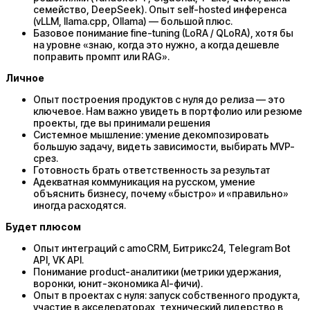
семейство, DeepSeek). Опыт self-hosted инференса
(vLLM, llama.cpp, Ollama) — большой плюс.
Базовое понимание fine-tuning (LoRA / QLoRA), хотя бы
на уровне «знаю, когда это нужно, а когда дешевле
поправить промпт или RAG».
Личное
Опыт построения продуктов с нуля до релиза — это
ключевое. Нам важно увидеть в портфолио или резюме
проекты, где вы принимали решения
Системное мышление: умение декомпозировать
большую задачу, видеть зависимости, выбирать MVP-
срез.
Готовность брать ответственность за результат
Адекватная коммуникация на русском, умение
объяснить бизнесу, почему «быстро» и «правильно»
иногда расходятся.
Будет плюсом
Опыт интеграций с amoCRM, Битрикс24, Telegram Bot
API, VK API.
Понимание product-аналитики (метрики удержания,
воронки, юнит-экономика AI-фичи).
Опыт в проектах с нуля: запуск собственного продукта,
участие в акселераторах, технический лидерство в