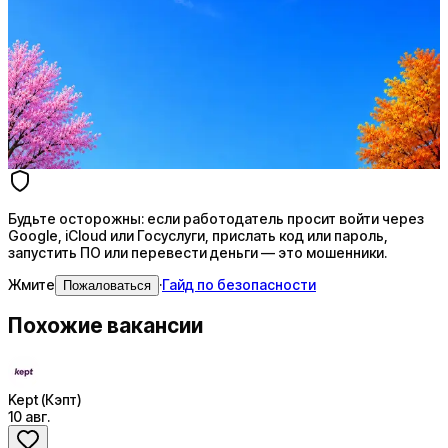
Резюме под ATS-фильтры
Ежедневный подбор из 600+ источников
AI-адаптация отклика под вакансию
AI генерация сопроводительных писем
4 990 ₽/мес
Купить доступ
Будьте осторожны: если работодатель просит войти через
Google, iCloud или Госуслуги, прислать код или пароль,
запустить ПО или перевести деньги — это мошенники.
Жмите
·
Гайд по безопасности
Пожаловаться
Похожие вакансии
Kept (Кэпт)
10 авг.