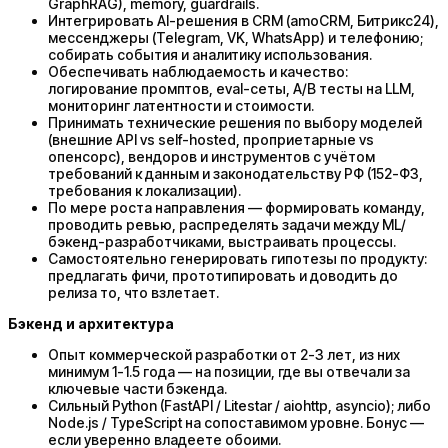
GraphRAG), memory, guardrails.
Интегрировать AI-решения в CRM (amoCRM, Битрикс24),
мессенджеры (Telegram, VK, WhatsApp) и телефонию;
собирать события и аналитику использования.
Обеспечивать наблюдаемость и качество:
логирование промптов, eval-сеты, A/B тесты на LLM,
мониторинг латентности и стоимости.
Принимать технические решения по выбору моделей
(внешние API vs self-hosted, проприетарные vs
опенсорс), вендоров и инструментов с учётом
требований к данным и законодательству РФ (152-ФЗ,
требования к локализации).
По мере роста направления — формировать команду,
проводить ревью, распределять задачи между ML/
бэкенд-разработчиками, выстраивать процессы.
Самостоятельно генерировать гипотезы по продукту:
предлагать фичи, прототипировать и доводить до
релиза то, что взлетает.
Бэкенд и архитектура
Опыт коммерческой разработки от 2-3 лет, из них
минимум 1-1.5 года — на позиции, где вы отвечали за
ключевые части бэкенда.
Сильный Python (FastAPI / Litestar / aiohttp, asyncio); либо
Node.js / TypeScript на сопоставимом уровне. Бонус —
если уверенно владеете обоими.