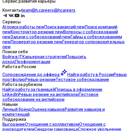
Сервис развития карьеры
Контакты
team@h.careers
@hcareers
Сервисы
AI поиск
работы
new
Поиск
вакансий
new
Поиск
компаний
new
Конструктор
резюме
new
Вопросы с
собеседований
new
Задачи с
собеседований
new
Гайды к
собеседованиям
new
Проверятор
резюме
new
Генератор
сопроводительных
new
Поиски себя
Войти в IT
Карьерная стратегия
Повысить
доход
Профориентация
Работа в России
Сопровождение до
оффера
Найти работу в России
Ревью
портфолио
Ревью резюме
Тестовое собеседование
Работа за рубежом
Найти работу за границей
Помощь в оформлении
LinkedIn
Ревью резюме на английском
Тестовое
собеседование на английском
Навыки
Личный бренд
Оценка навыков
Развитие навыков и
компетенций
Поддержка
Выгорание
Отношения с коллективом
Отношения с
руководителем
Синдром самозванца
Сложное увольнение