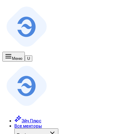
Меню
U
Эйч Плюс
Все менторы