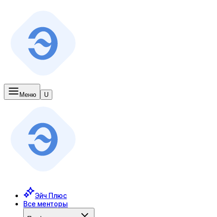
Меню
U
Эйч Плюс
Все менторы