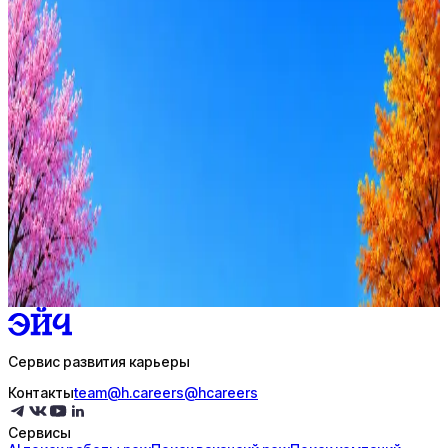
2
активные вакансии
Перейти на сайт
Оффер быстрее с Эйч
Стратегия поиска с AI: рынки, позиции, вилка, каналы
Резюме под ATS-фильтры
Ежедневный подбор из 600+ источников
AI-адаптация отклика под вакансию
AI генерация сопроводительных писем
4 990 ₽/мес
Купить доступ
Сервис развития карьеры
Контакты
team@h.careers
@hcareers
Сервисы