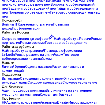
AI поиск
работы
new
Поиск
вакансий
new
Поиск
компаний
new
Конструктор
резюме
new
Вопросы с
собеседований
new
Задачи с
собеседований
new
Гайды к
собеседованиям
new
Проверятор
резюме
new
Генератор
сопроводительных
new
Поиски себя
Войти в IT
Карьерная стратегия
Повысить
доход
Профориентация
Работа в России
Сопровождение до
оффера
Найти работу в России
Ревью
портфолио
Ревью резюме
Тестовое собеседование
Работа за рубежом
Найти работу за границей
Помощь в оформлении
LinkedIn
Ревью резюме на английском
Тестовое
собеседование на английском
Навыки
Личный бренд
Оценка навыков
Развитие навыков и
компетенций
Поддержка
Выгорание
Отношения с коллективом
Отношения с
руководителем
Синдром самозванца
Сложное увольнение
Для бизнеса
Аудит процессов компании
Выступление на внутреннем
мероприятии компании
Консалтинг бизнеса
Профессии
HR
Администрирование
Аналитика
Дизайн
Информационная