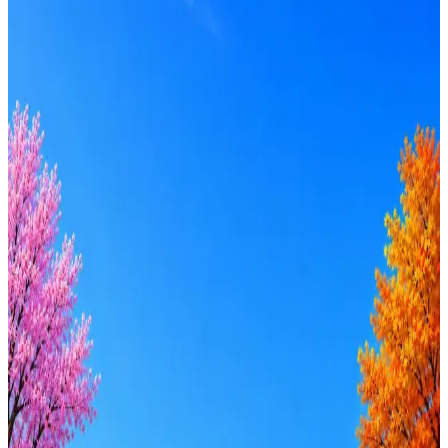
ООО «ОК ВЕТА»
2
активные вакансии
Перейти на сайт
Оффер быстрее с Эйч
Стратегия поиска с AI: рынки, позиции, вилка, каналы
Резюме под ATS-фильтры
Ежедневный подбор из 600+ источников
AI-адаптация отклика под вакансию
AI генерация сопроводительных писем
4 990 ₽/мес