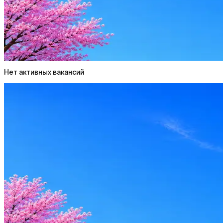
AI-адаптация отклика под вакансию
AI генерация сопроводительных писем
4 990 ₽/мес
Купить доступ
Нет активных вакансий
I
IPL Consulting
0
активные вакансии
Оффер быстрее с Эйч
Стратегия поиска с AI: рынки, позиции, вилка, каналы
Резюме под ATS-фильтры
Ежедневный подбор из 600+ источников
AI-адаптация отклика под вакансию