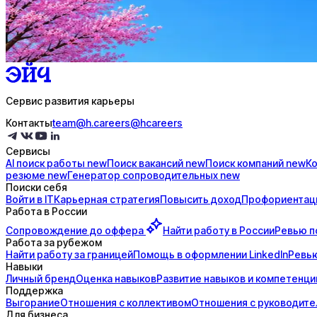
AI генерация сопроводительных писем
4 990 ₽/мес
Купить доступ
Сервис развития карьеры
Контакты
team@h.careers
@hcareers
Сервисы
AI поиск
работы
new
Поиск
вакансий
new
Поиск
компаний
new
К
резюме
new
Генератор
сопроводительных
new
Поиски себя
Войти в IT
Карьерная стратегия
Повысить доход
Профориентац
Работа в России
Сопровождение до
оффера
Найти работу в России
Ревью п
Работа за рубежом
Найти работу за границей
Помощь в оформлении LinkedIn
Ревью
Навыки
Личный бренд
Оценка навыков
Развитие навыков и компетенци
Поддержка
Выгорание
Отношения с коллективом
Отношения с руководит
Для бизнеса