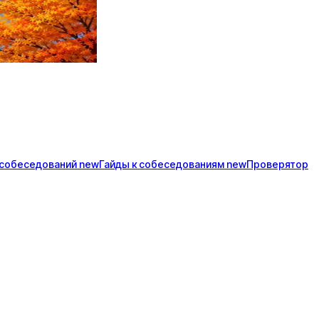
собеседований
new
Гайды к
собеседованиям
new
Проверятор