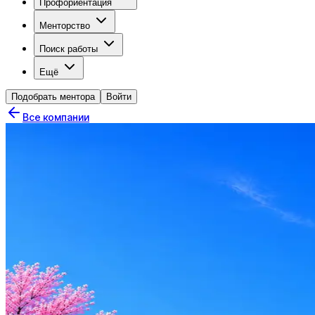
Профориентация
Менторство
Поиск работы
Ещё
Подобрать ментора
Войти
Все компании
I
IPL Consulting
0
активные вакансии
Оффер быстрее с Эйч
Стратегия поиска с AI: рынки, позиции, вилка, каналы
Резюме под ATS-фильтры
Ежедневный подбор из 600+ источников