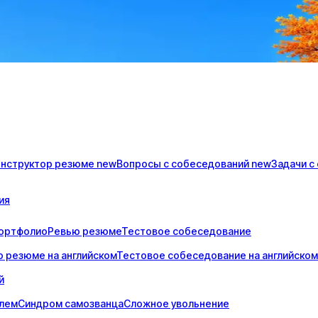
онструктор
резюме
new
Вопросы с
собеседований
new
Задачи с
ия
ортфолио
Ревью резюме
Тестовое собеседование
 резюме на английском
Тестовое собеседование на английском
й
елем
Синдром самозванца
Сложное увольнение