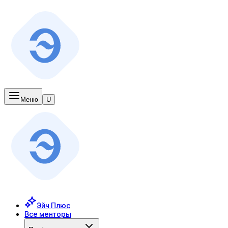
Меню
U
Эйч Плюс
Все менторы