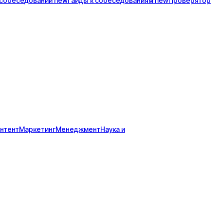
собеседований
new
Гайды к
собеседованиям
new
Проверятор
нтент
Маркетинг
Менеджмент
Наука и