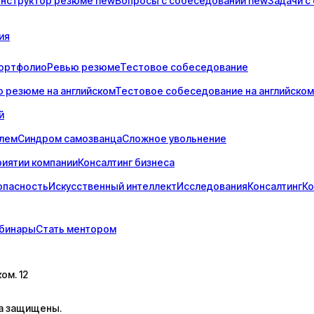
онструктор
резюме
new
Вопросы с
собеседований
new
Задачи с
ия
ортфолио
Ревью резюме
Тестовое собеседование
 резюме на английском
Тестовое собеседование на английском
й
елем
Синдром самозванца
Сложное увольнение
риятии компании
Консалтинг бизнеса
опасность
Искусственный интеллект
Исследования
Консалтинг
Ко
бинары
Стать ментором
ком. 12
ва защищены.