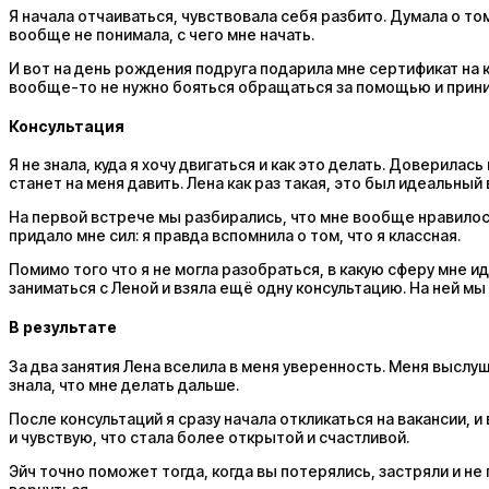
Я начала отчаиваться, чувствовала себя разбито. Думала о том
вообще не понимала, с чего мне начать.
И вот на день рождения подруга подарила мне сертификат на ко
вообще-то не нужно бояться обращаться за помощью и приним
Консультация
Я не знала, куда я хочу двигаться и как это делать. Доверил
станет на меня давить. Лена как раз такая, это был идеальный
На первой встрече мы разбирались, что мне вообще нравилось
придало мне сил: я правда вспомнила о том, что я классная.
Помимо того что я не могла разобраться, в какую сферу мне 
заниматься с Леной и взяла ещё одну консультацию. На ней мы
В результате
За два занятия Лена вселила в меня уверенность. Меня выслуш
знала, что мне делать дальше.
После консультаций я сразу начала откликаться на вакансии, 
и чувствую, что стала более открытой и счастливой.
Эйч точно поможет тогда, когда вы потерялись, застряли и не 