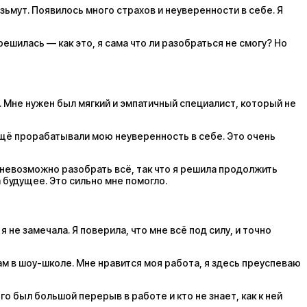
озьмут. Появилось много страхов и неуверенности в себе. Я
решилась — как это, я сама что ли разобраться не смогу? Но
у. Мне нужен был мягкий и эмпатичный специалист, который не
 ещё прорабатывали мою неуверенность в себе. Это очень
у невозможно разобрать всё, так что я решила продолжить
 будущее. Это сильно мне помогло.
не замечала. Я поверила, что мне всё под силу, и точно
ам в шоу-школе. Мне нравится моя работа, я здесь преуспеваю
го был большой перерыв в работе и кто не знает, как к ней