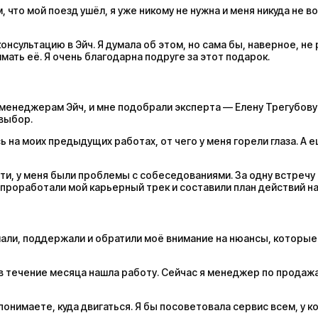
, что мой поезд ушёл, я уже никому не нужна и меня никуда не в
нсультацию в Эйч. Я думала об этом, но сама бы, наверное, не 
ать её. Я очень благодарна подруге за этот подарок.
ась менеджерам Эйч, и мне подобрали эксперта — Елену Трегубов
 выбор.
 на моих предыдущих работах, от чего у меня горели глаза. А
идти, у меня были проблемы с собеседованиями. За одну встреч
 проработали мой карьерный трек и составили план действий на
али, поддержали и обратили моё внимание на нюансы, которые я 
и в течение месяца нашла работу. Сейчас я менеджер по продаж
понимаете, куда двигаться. Я бы посоветовала сервис всем, у ко