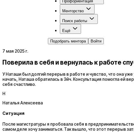
Профориентация
Менторство
Поиск работы
Ещё
Подобрать ментора
Войти
7 мая 2025 г.
Поверила в себя и вернулась к работе спу
У Наташи был долгий перерыв в работе и чувство, что она уже
начать, Наташа обратилась в Эйч. Консультация помогла ей ве
себя счастливо.
Н
Наталья Алексеева
Ситуация
После магистратуры я пробовала себя в предпринимательстве 
самом деле хочу заниматься. Так вышло, что этот перерыв затя