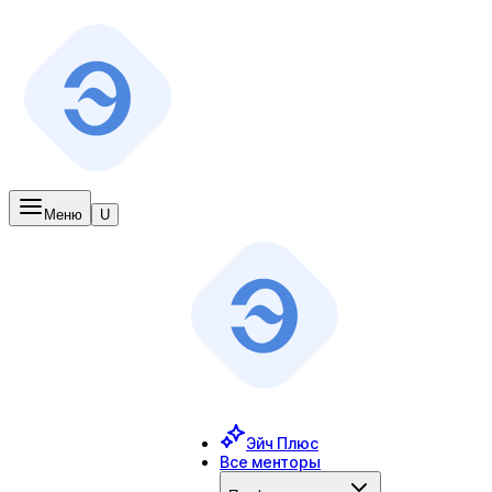
Меню
U
Эйч Плюс
Все менторы