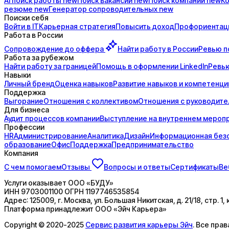
AI поиск
работы
new
Поиск
вакансий
new
Поиск
компаний
new
К
резюме
new
Генератор
сопроводительных
new
Поиски себя
Войти в IT
Карьерная стратегия
Повысить доход
Профориентац
Работа в России
Сопровождение до
оффера
Найти работу в России
Ревью п
Работа за рубежом
Найти работу за границей
Помощь в оформлении LinkedIn
Ревью
Навыки
Личный бренд
Оценка навыков
Развитие навыков и компетенци
Поддержка
Выгорание
Отношения с коллективом
Отношения с руководит
Для бизнеса
Аудит процессов компании
Выступление на внутреннем мероп
Профессии
HR
Администрирование
Аналитика
Дизайн
Информационная без
образование
Офис
Поддержка
Предпринимательство
Компания
С чем помогаем
Отзывы
Вопросы и ответы
Сертификаты
Ве
Услуги оказывает
ООО «БУДУ»
ИНН
9703001100
ОГРН
1197746535854
Адрес:
125009, г. Москва, ул. Большая Никитская, д. 21/18, стр. 1, 
Платформа принадлежит
ООО «Эйч Карьера»
Copyright © 2020-2025
Сервис развития карьеры Эйч
. Все пра