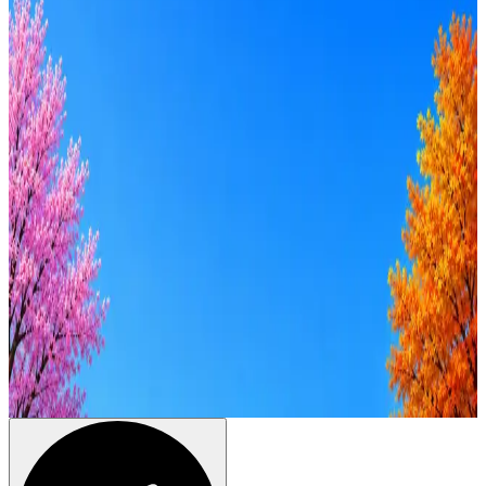
Удалённо
Гибрид
Офис
Прямой контакт
ИТ-аккредитация
Грейд
Intern
Junior
Middle
Senior
Lead
C-level
Зарплата
от 50к
от 100к
от 150к
от 200к
от 250к
от 300к
от 350к
Оффер быстрее с Эйч
Стратегия поиска с AI: рынки, позиции, вилка, каналы
Резюме под ATS-фильтры
Ежедневный подбор из 600+ источников
AI-адаптация отклика под вакансию
AI генерация сопроводительных писем
4 990 ₽/мес
Купить доступ