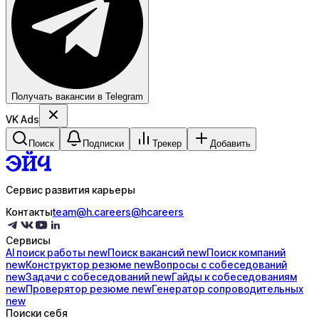
Получать вакансии в Telegram
VK Ads
Поиск
Подписки
Трекер
Добавить
Сервис развития карьеры
Контакты
team@h.careers
@hcareers
Сервисы
AI поиск
работы
new
Поиск
вакансий
new
Поиск
компаний
new
Конструктор
резюме
new
Вопросы с
собеседований
new
Задачи с
собеседований
new
Гайды к
собеседованиям
new
Проверятор
резюме
new
Генератор
сопроводительных
new
Поиски себя