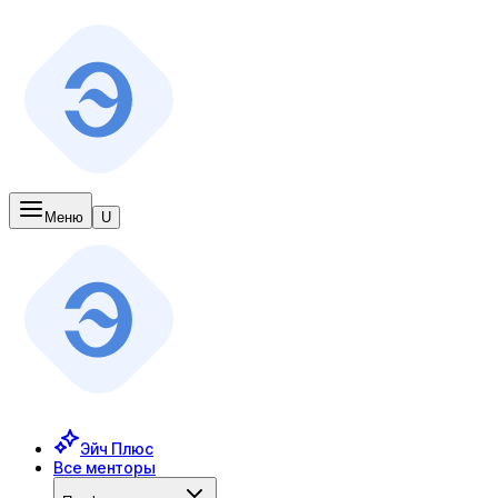
Меню
U
Эйч Плюс
Все менторы