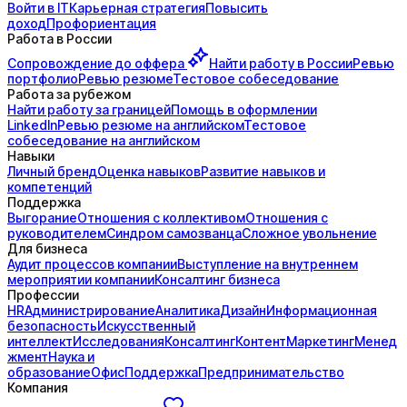
Войти в IT
Карьерная стратегия
Повысить
доход
Профориентация
Работа в России
Сопровождение до
оффера
Найти работу в России
Ревью
портфолио
Ревью резюме
Тестовое собеседование
Работа за рубежом
Найти работу за границей
Помощь в оформлении
LinkedIn
Ревью резюме на английском
Тестовое
собеседование на английском
Навыки
Личный бренд
Оценка навыков
Развитие навыков и
компетенций
Поддержка
Выгорание
Отношения с коллективом
Отношения с
руководителем
Синдром самозванца
Сложное увольнение
Для бизнеса
Аудит процессов компании
Выступление на внутреннем
мероприятии компании
Консалтинг бизнеса
Профессии
HR
Администрирование
Аналитика
Дизайн
Информационная
безопасность
Искусственный
интеллект
Исследования
Консалтинг
Контент
Маркетинг
Менед
жмент
Наука и
образование
Офис
Поддержка
Предпринимательство
Компания