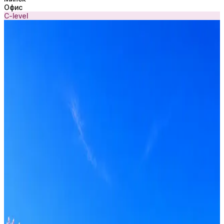
Офис
C-level
VK Ads
Получать вакансии в Telegram
Профессия
Локация
Формат