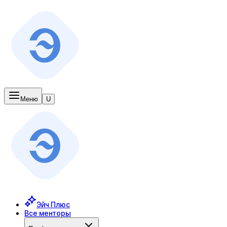
Меню
U
Эйч Плюс
Все менторы