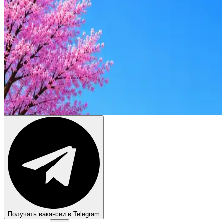
Оффер быстрее с Эйч
Стратегия поиска с AI: рынки, позиции, вилка, каналы
Резюме под ATS-фильтры
Ежедневный подбор из 600+ источников
AI-адаптация отклика под вакансию
AI генерация сопроводительных писем
4 990 ₽/мес
Купить доступ
Получать вакансии в Telegram