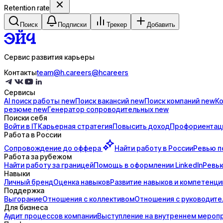
Retention rate
Поиск
Подписки
Трекер
Добавить
Сервис развития карьеры
Контакты
team@h.careers
@hcareers
Сервисы
AI поиск
работы
new
Поиск
вакансий
new
Поиск
компаний
new
К
резюме
new
Генератор
сопроводительных
new
Поиски себя
Войти в IT
Карьерная стратегия
Повысить доход
Профориентац
Работа в России
Сопровождение до
оффера
Найти работу в России
Ревью п
Работа за рубежом
Найти работу за границей
Помощь в оформлении LinkedIn
Ревью
Навыки
Личный бренд
Оценка навыков
Развитие навыков и компетенци
Поддержка
Выгорание
Отношения с коллективом
Отношения с руководит
Для бизнеса
Аудит процессов компании
Выступление на внутреннем мероп