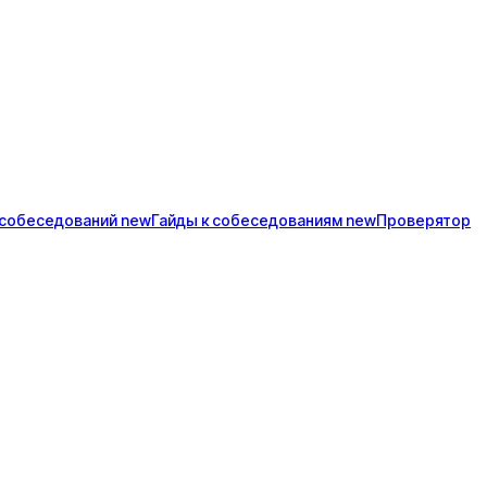
собеседований
new
Гайды к
собеседованиям
new
Проверятор