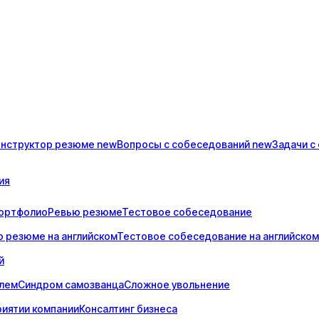
онструктор
резюме
new
Вопросы с
собеседований
new
Задачи с
ия
ортфолио
Ревью резюме
Тестовое собеседование
 резюме на английском
Тестовое собеседование на английском
й
елем
Синдром самозванца
Сложное увольнение
риятии компании
Консалтинг бизнеса