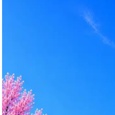
Получать вакансии в Telegram
Профессия
Локация
Формат
Удалённо
Гибрид
Офис
Прямой контакт
ИТ-аккредитация
Грейд
Intern
Junior
Middle
Senior
Lead
C-level
Зарплата
от 50к
от 100к
от 150к
от 200к
от 250к
от 300к
от 350к