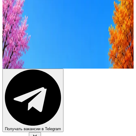
Оффер быстрее с Эйч
Стратегия поиска с AI: рынки, позиции, вилка, каналы
Резюме под ATS-фильтры
Ежедневный подбор из 600+ источников
AI-адаптация отклика под вакансию
AI генерация сопроводительных писем
4 990 ₽/мес
Купить доступ
Получать вакансии в Telegram