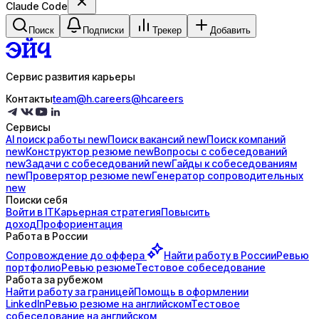
Claude Code
Поиск
Подписки
Трекер
Добавить
Сервис развития карьеры
Контакты
team@h.careers
@hcareers
Сервисы
AI поиск
работы
new
Поиск
вакансий
new
Поиск
компаний
new
Конструктор
резюме
new
Вопросы с
собеседований
new
Задачи с
собеседований
new
Гайды к
собеседованиям
new
Проверятор
резюме
new
Генератор
сопроводительных
new
Поиски себя
Войти в IT
Карьерная стратегия
Повысить
доход
Профориентация
Работа в России
Сопровождение до
оффера
Найти работу в России
Ревью
портфолио
Ревью резюме
Тестовое собеседование
Работа за рубежом
Найти работу за границей
Помощь в оформлении
LinkedIn
Ревью резюме на английском
Тестовое
собеседование на английском