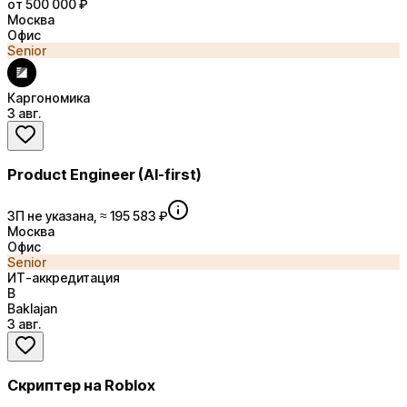
от 500 000 ₽
Москва
Офис
Senior
Каргономика
3 авг.
Product Engineer (AI-first)
ЗП не указана, ≈ 195 583 ₽
Москва
Офис
Senior
ИТ-аккредитация
B
Baklajan
3 авг.
Скриптер на Roblox