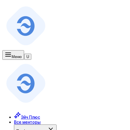
Меню
U
Эйч Плюс
Все менторы