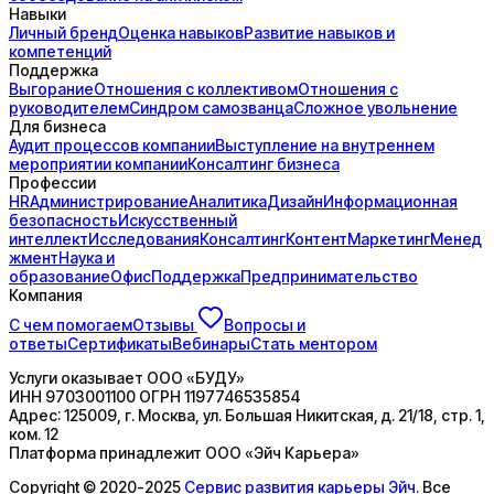
Навыки
Личный бренд
Оценка навыков
Развитие навыков и
компетенций
Поддержка
Выгорание
Отношения с коллективом
Отношения с
руководителем
Синдром самозванца
Сложное увольнение
Для бизнеса
Аудит процессов компании
Выступление на внутреннем
мероприятии компании
Консалтинг бизнеса
Профессии
HR
Администрирование
Аналитика
Дизайн
Информационная
безопасность
Искусственный
интеллект
Исследования
Консалтинг
Контент
Маркетинг
Менед
жмент
Наука и
образование
Офис
Поддержка
Предпринимательство
Компания
С чем помогаем
Отзывы
Вопросы и
ответы
Сертификаты
Вебинары
Стать ментором
Услуги оказывает
ООО «БУДУ»
ИНН
9703001100
ОГРН
1197746535854
Адрес:
125009, г. Москва, ул. Большая Никитская, д. 21/18, стр. 1,
ком. 12
Платформа принадлежит
ООО «Эйч Карьера»
Copyright © 2020-2025
Сервис развития карьеры Эйч
. Все