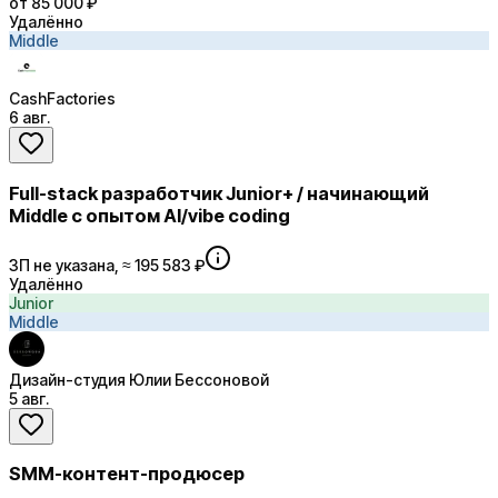
от 85 000 ₽
Удалённо
Middle
CashFactories
6 авг.
Full-stack разработчик Junior+ / начинающий
Middle с опытом AI/vibe coding
ЗП не указана, ≈ 195 583 ₽
Удалённо
Junior
Middle
Дизайн-студия Юлии Бессоновой
5 авг.
SMM-контент-продюсер