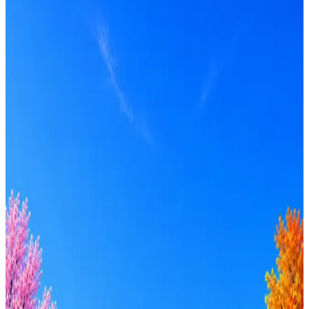
Получать вакансии в Telegram
Профессия
Локация
Формат
Удалённо
Гибрид
Офис
Прямой контакт
ИТ-аккредитация
Грейд
Intern
Junior
Middle
Senior
Lead
C-level
Зарплата
от 50к
от 100к
от 150к
от 200к
от 250к
от 300к
от 350к