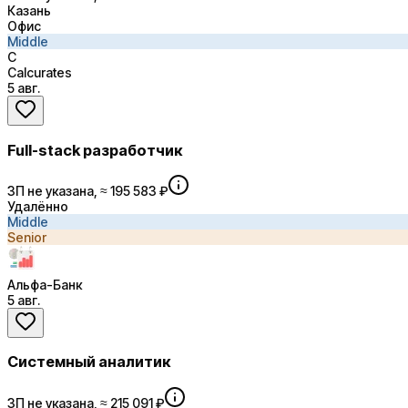
Казань
Офис
Middle
C
Calcurates
5 авг.
Full-stack разработчик
ЗП не указана, ≈ 195 583 ₽
Удалённо
Middle
Senior
Альфа-Банк
5 авг.
Системный аналитик
ЗП не указана, ≈ 215 091 ₽