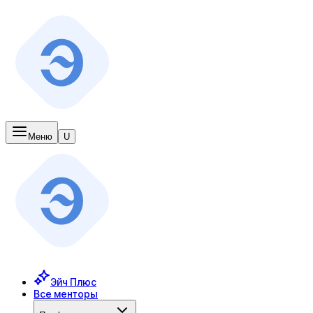
Меню
U
Эйч Плюс
Все менторы