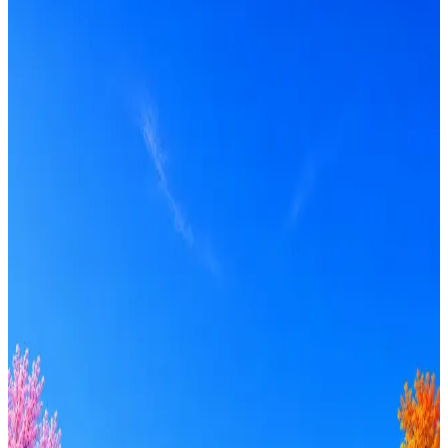
Управленческий учет
Получать вакансии в Telegram
Профессия
Локация
Формат
Удалённо
Гибрид
Офис
Прямой контакт
ИТ-аккредитация
Грейд
Intern
Junior
Middle
Senior
Lead
C-level