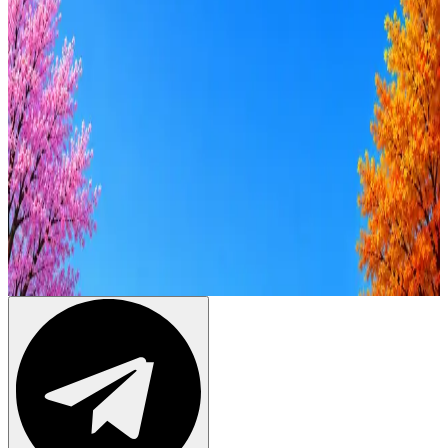
Зарплата
от 50к
от 100к
от 150к
от 200к
от 250к
от 300к
от 350к
Оффер быстрее с Эйч
Стратегия поиска с AI: рынки, позиции, вилка, каналы
Резюме под ATS-фильтры
Ежедневный подбор из 600+ источников
AI-адаптация отклика под вакансию
AI генерация сопроводительных писем
4 990 ₽/мес
Купить доступ