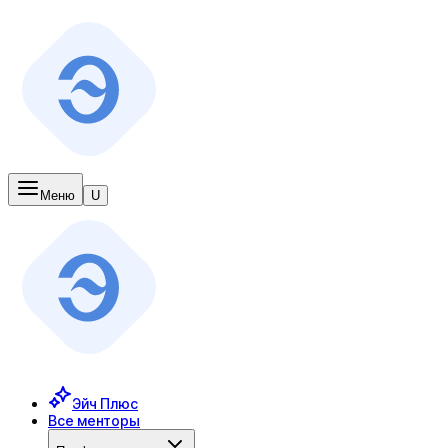
Меню
U
Эйч Плюс
Все менторы