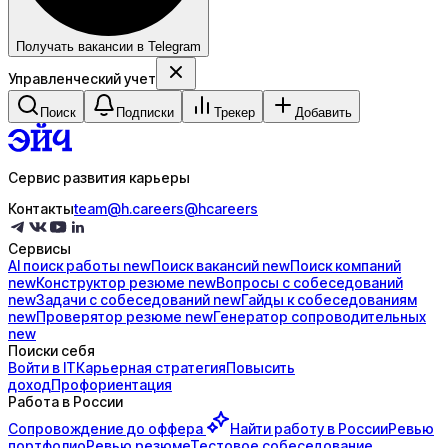
Получать вакансии в Telegram
Управленческий учет
Поиск
Подписки
Трекер
Добавить
Сервис развития карьеры
Контакты
team@h.careers
@hcareers
Сервисы
AI поиск
работы
new
Поиск
вакансий
new
Поиск
компаний
new
Конструктор
резюме
new
Вопросы с
собеседований
new
Задачи с
собеседований
new
Гайды к
собеседованиям
new
Проверятор
резюме
new
Генератор
сопроводительных
new
Поиски себя
Войти в IT
Карьерная стратегия
Повысить
доход
Профориентация
Работа в России
Сопровождение до
оффера
Найти работу в России
Ревью
портфолио
Ревью резюме
Тестовое собеседование