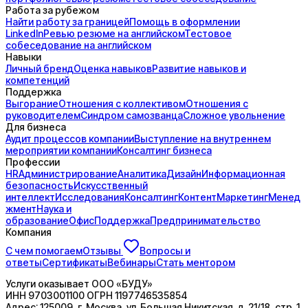
Работа за рубежом
Найти работу за границей
Помощь в оформлении
LinkedIn
Ревью резюме на английском
Тестовое
собеседование на английском
Навыки
Личный бренд
Оценка навыков
Развитие навыков и
компетенций
Поддержка
Выгорание
Отношения с коллективом
Отношения с
руководителем
Синдром самозванца
Сложное увольнение
Для бизнеса
Аудит процессов компании
Выступление на внутреннем
мероприятии компании
Консалтинг бизнеса
Профессии
HR
Администрирование
Аналитика
Дизайн
Информационная
безопасность
Искусственный
интеллект
Исследования
Консалтинг
Контент
Маркетинг
Менед
жмент
Наука и
образование
Офис
Поддержка
Предпринимательство
Компания
С чем помогаем
Отзывы
Вопросы и
ответы
Сертификаты
Вебинары
Стать ментором
Услуги оказывает
ООО «БУДУ»
ИНН
9703001100
ОГРН
1197746535854
Адрес:
125009, г. Москва, ул. Большая Никитская, д. 21/18, стр. 1,