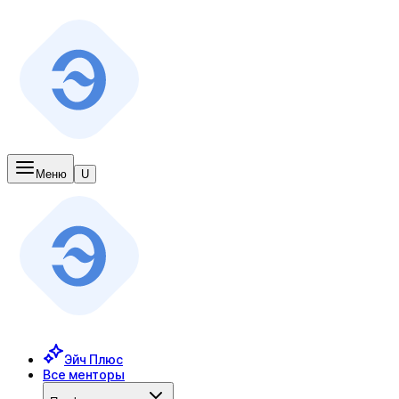
Меню
U
Эйч Плюс
Все менторы