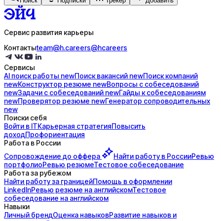
Поиск
Подписки
Трекер
Добавить
Сервис развития карьеры
Контакты
team@h.careers
@hcareers
Сервисы
AI поиск
работы
new
Поиск
вакансий
new
Поиск
компаний
new
Конструктор
резюме
new
Вопросы с
собеседований
new
Задачи с
собеседований
new
Гайды к
собеседованиям
new
Проверятор
резюме
new
Генератор
сопроводительных
new
Поиски себя
Войти в IT
Карьерная стратегия
Повысить
доход
Профориентация
Работа в России
Сопровождение до
оффера
Найти работу в России
Ревью
портфолио
Ревью резюме
Тестовое собеседование
Работа за рубежом
Найти работу за границей
Помощь в оформлении
LinkedIn
Ревью резюме на английском
Тестовое
собеседование на английском
Навыки
Личный бренд
Оценка навыков
Развитие навыков и