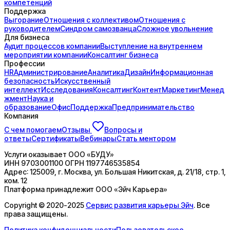
компетенций
Поддержка
Выгорание
Отношения с коллективом
Отношения с
руководителем
Синдром самозванца
Сложное увольнение
Для бизнеса
Аудит процессов компании
Выступление на внутреннем
мероприятии компании
Консалтинг бизнеса
Профессии
HR
Администрирование
Аналитика
Дизайн
Информационная
безопасность
Искусственный
интеллект
Исследования
Консалтинг
Контент
Маркетинг
Менед
жмент
Наука и
образование
Офис
Поддержка
Предпринимательство
Компания
С чем помогаем
Отзывы
Вопросы и
ответы
Сертификаты
Вебинары
Стать ментором
Услуги оказывает
ООО «БУДУ»
ИНН
9703001100
ОГРН
1197746535854
Адрес:
125009, г. Москва, ул. Большая Никитская, д. 21/18, стр. 1,
ком. 12
Платформа принадлежит
ООО «Эйч Карьера»
Copyright © 2020-2025
Сервис развития карьеры Эйч
. Все
права защищены.
Политика конфиденциальности
Пользовательское