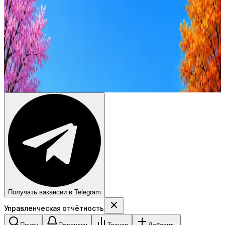
Стратегия поиска с AI: рынки, позиции, вилка, каналы
Резюме под ATS-фильтры
Ежедневный подбор из 600+ источников
AI-адаптация отклика под вакансию
AI генерация сопроводительных писем
4 990 ₽/мес
Купить доступ
Получать вакансии в Telegram
Управленческая отчётность