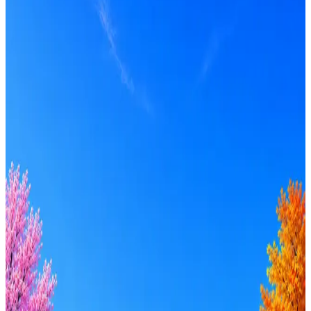
Получать вакансии в Telegram
Профессия
Локация
Формат
Удалённо
Гибрид
Офис
Прямой контакт
ИТ-аккредитация
Грейд
Intern
Junior
Middle
Senior
Lead
C-level
Зарплата
от 50к
от 100к
от 150к
от 200к
от 250к
от 300к
от 350к
Оффер быстрее с Эйч