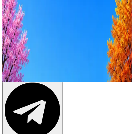
от 50к
от 100к
от 150к
от 200к
от 250к
от 300к
от 350к
Оффер быстрее с Эйч
Стратегия поиска с AI: рынки, позиции, вилка, каналы
Резюме под ATS-фильтры
Ежедневный подбор из 600+ источников
AI-адаптация отклика под вакансию
AI генерация сопроводительных писем
4 990 ₽/мес
Купить доступ