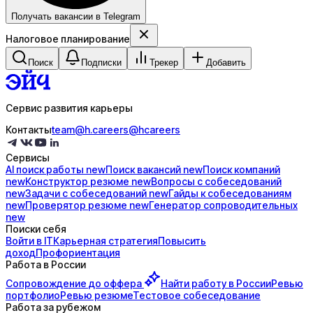
Получать вакансии в Telegram
Налоговое планирование
Поиск
Подписки
Трекер
Добавить
Сервис развития карьеры
Контакты
team@h.careers
@hcareers
Сервисы
AI поиск
работы
new
Поиск
вакансий
new
Поиск
компаний
new
Конструктор
резюме
new
Вопросы с
собеседований
new
Задачи с
собеседований
new
Гайды к
собеседованиям
new
Проверятор
резюме
new
Генератор
сопроводительных
new
Поиски себя
Войти в IT
Карьерная стратегия
Повысить
доход
Профориентация
Работа в России
Сопровождение до
оффера
Найти работу в России
Ревью
портфолио
Ревью резюме
Тестовое собеседование
Работа за рубежом