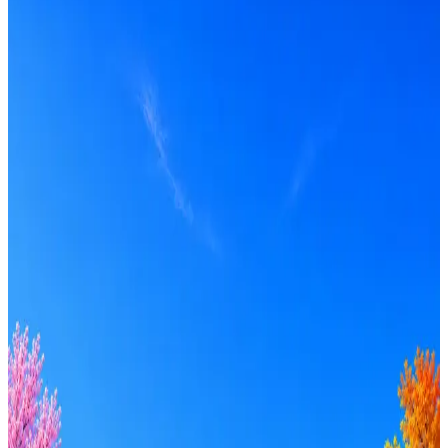
Налоговое планирование
Получать вакансии в Telegram
Профессия
Локация
Формат
Удалённо
Гибрид
Офис
Прямой контакт
ИТ-аккредитация
Грейд
Intern
Junior
Middle
Senior
Lead
C-level
Зарплата