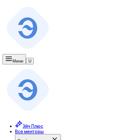
Меню
U
Эйч Плюс
Все менторы