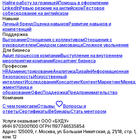
Найти работу за границей
Помощь в оформлении
LinkedIn
Ревью резюме на английском
Тестовое
собеседование на английском
Навыки
Личный бренд
Оценка навыков
Развитие навыков и
компетенций
Поддержка
Выгорание
Отношения с коллективом
Отношения с
руководителем
Синдром самозванца
Сложное увольнение
Для бизнеса
Аудит процессов компании
Выступление на внутреннем
мероприятии компании
Консалтинг бизнеса
Профессии
HR
Администрирование
Аналитика
Дизайн
Информационная
безопасность
Искусственный
интеллект
Исследования
Консалтинг
Контент
Маркетинг
Менед
жмент
Наука и
образование
Офис
Поддержка
Предпринимательство
Компания
С чем помогаем
Отзывы
Вопросы и
ответы
Сертификаты
Вебинары
Стать ментором
Услуги оказывает
ООО «БУДУ»
ИНН
9703001100
ОГРН
1197746535854
Адрес:
125009, г. Москва, ул. Большая Никитская, д. 21/18, стр. 1,
ком. 12