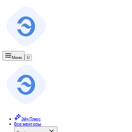
Меню
U
Эйч Плюс
Все менторы