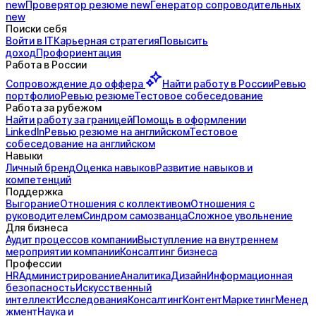
new
Проверятор
резюме
new
Генератор
сопроводительных
new
Поиски себя
Войти в IT
Карьерная стратегия
Повысить
доход
Профориентация
Работа в России
Сопровождение до
оффера
Найти работу в России
Ревью
портфолио
Ревью резюме
Тестовое собеседование
Работа за рубежом
Найти работу за границей
Помощь в оформлении
LinkedIn
Ревью резюме на английском
Тестовое
собеседование на английском
Навыки
Личный бренд
Оценка навыков
Развитие навыков и
компетенций
Поддержка
Выгорание
Отношения с коллективом
Отношения с
руководителем
Синдром самозванца
Сложное увольнение
Для бизнеса
Аудит процессов компании
Выступление на внутреннем
мероприятии компании
Консалтинг бизнеса
Профессии
HR
Администрирование
Аналитика
Дизайн
Информационная
безопасность
Искусственный
интеллект
Исследования
Консалтинг
Контент
Маркетинг
Менед
жмент
Наука и