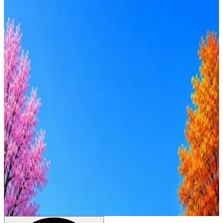
Локация
Формат
Удалённо
Гибрид
Офис
Прямой контакт
ИТ-аккредитация
Грейд
Intern
Junior
Middle
Senior
Lead
C-level
Зарплата
от 50к
от 100к
от 150к
от 200к
от 250к
от 300к
от 350к
Оффер быстрее с Эйч
Стратегия поиска с AI: рынки, позиции, вилка, каналы
Резюме под ATS-фильтры
Ежедневный подбор из 600+ источников
AI-адаптация отклика под вакансию
AI генерация сопроводительных писем
4 990 ₽/мес
Купить доступ