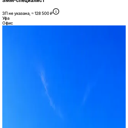
SMM-специалист
ЗП не указана, ≈ 128 500 ₽
Уфа
Офис
Графические редакторы
Получать вакансии в Telegram
Профессия