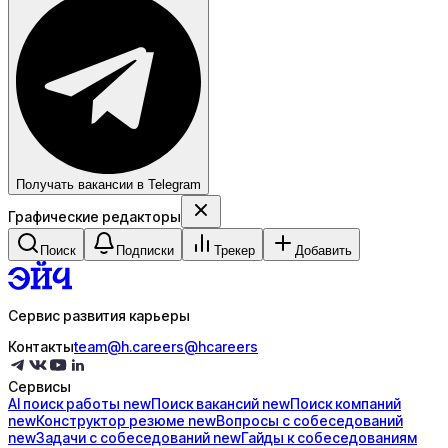
Получать вакансии в Telegram
Графические редакторы
Поиск
Подписки
Трекер
Добавить
Сервис развития карьеры
Контакты
team@h.careers
@hcareers
Сервисы
AI поиск
работы
new
Поиск
вакансий
new
Поиск
компаний
new
Конструктор
резюме
new
Вопросы с
собеседований
new
Задачи с
собеседований
new
Гайды к
собеседованиям