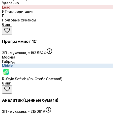
Удалённо
Lead
ИТ-аккредитация
П
Почтовые финансы
6 авг.
Программист 1С
ЗП не указана, ≈ 183 524 ₽
Москва
Гибрид
Middle
R-Style Softlab (Эр-Стайл Софтлаб)
6 авг.
Аналитик (Ценные бумаги)
ЗП не указана, ≈ 215 091 ₽