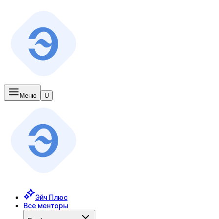
Меню
U
Эйч Плюс
Все менторы