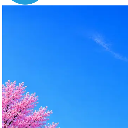
Зарплата
ЗП не указана
Локация
Москва
Формат
Офис
Опыт
Junior, Middle
Вакансия в архиве
Оффер быстрее с Эйч
Стратегия поиска с AI: рынки, позиции, вилка, каналы
Резюме под ATS-фильтры
Ежедневный подбор из 600+ источников
AI-адаптация отклика под вакансию
AI генерация сопроводительных писем
4 990 ₽/мес
Купить доступ