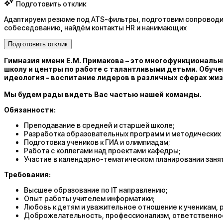
Подготовить отклик
Адаптируем резюме под ATS-фильтры, подготовим сопроводит
собеседованию, найдём контакты HR и нанимающих
Подготовить отклик
Гимназия имени Е.М. Примакова – это многофункциональн
школу и центры по работе с талантливыми детьми. Обучен
идеология - воспитание лидеров в различных сферах жиз
Мы будем рады видеть Вас частью нашей команды.
Обязанности:
Преподавание в средней и старшей школе;
Разработка образовательных программ и методических 
Подготовка учеников к ГИА и олимпиадам;
Работа с коллегами над проектами кафедры;
Участие в календарно-тематическом планировании занят
Требования:
Высшее образование по IT направлению;
Опыт работы учителем информатики;
Любовь к детям и уважительное отношение к ученикам, 
Доброжелательность, профессионализм, ответственно