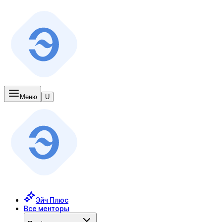
Меню
U
Эйч Плюс
Все менторы