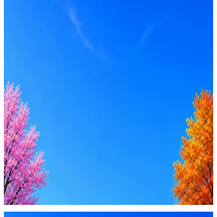
Middle
Вакансия в архиве
Оффер быстрее с Эйч
Стратегия поиска с AI: рынки, позиции, вилка, каналы
Резюме под ATS-фильтры
Ежедневный подбор из 600+ источников
AI-адаптация отклика под вакансию
AI генерация сопроводительных писем
4 990 ₽/мес
Купить доступ
Будьте осторожны: если работодатель просит войти через
Google, iCloud или Госуслуги, прислать код или пароль,
запустить ПО или перевести деньги — это мошенники.
Жмите
·
Гайд по безопасности
Пожаловаться