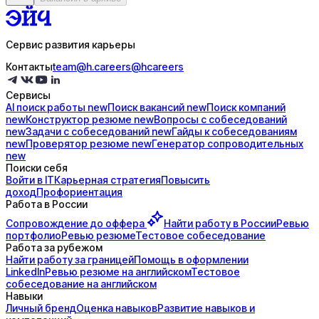
Сервис развития карьеры
Контакты
team@h.careers
@hcareers
Сервисы
AI поиск
работы
new
Поиск
вакансий
new
Поиск
компаний
new
Конструктор
резюме
new
Вопросы с
собеседований
new
Задачи с
собеседований
new
Гайды к
собеседованиям
new
Проверятор
резюме
new
Генератор
сопроводительных
new
Поиски себя
Войти в IT
Карьерная стратегия
Повысить
доход
Профориентация
Работа в России
Сопровождение до
оффера
Найти работу в России
Ревью
портфолио
Ревью резюме
Тестовое собеседование
Работа за рубежом
Найти работу за границей
Помощь в оформлении
LinkedIn
Ревью резюме на английском
Тестовое
собеседование на английском
Навыки
Личный бренд
Оценка навыков
Развитие навыков и