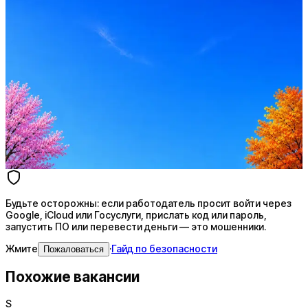
Оффер быстрее с Эйч
Стратегия поиска с AI: рынки, позиции, вилка, каналы
Резюме под ATS-фильтры
Ежедневный подбор из 600+ источников
AI-адаптация отклика под вакансию
AI генерация сопроводительных писем
4 990 ₽/мес
Купить доступ
Будьте осторожны: если работодатель просит войти через
Google, iCloud или Госуслуги, прислать код или пароль,
запустить ПО или перевести деньги — это мошенники.
Жмите
·
Гайд по безопасности
Пожаловаться
Похожие вакансии
S