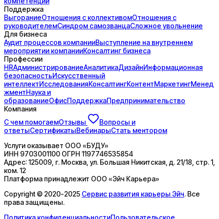
компетенций
Поддержка
Выгорание
Отношения с коллективом
Отношения с
руководителем
Синдром самозванца
Сложное увольнение
Для бизнеса
Аудит процессов компании
Выступление на внутреннем
мероприятии компании
Консалтинг бизнеса
Профессии
HR
Администрирование
Аналитика
Дизайн
Информационная
безопасность
Искусственный
интеллект
Исследования
Консалтинг
Контент
Маркетинг
Менед
жмент
Наука и
образование
Офис
Поддержка
Предпринимательство
Компания
С чем помогаем
Отзывы
Вопросы и
ответы
Сертификаты
Вебинары
Стать ментором
Услуги оказывает
ООО «БУДУ»
ИНН
9703001100
ОГРН
1197746535854
Адрес:
125009, г. Москва, ул. Большая Никитская, д. 21/18, стр. 1,
ком. 12
Платформа принадлежит
ООО «Эйч Карьера»
Copyright © 2020-2025
Сервис развития карьеры Эйч
. Все
права защищены.
Политика конфиденциальности
Пользовательское