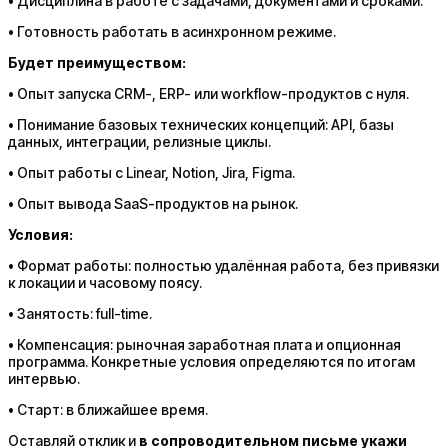
• Дисциплина в работе с задачами, документами и сроками.
• Готовность работать в асинхронном режиме.
Будет преимуществом:
• Опыт запуска CRM-, ERP- или workflow-продуктов с нуля.
• Понимание базовых технических концепций: API, базы
данных, интеграции, релизные циклы.
• Опыт работы с Linear, Notion, Jira, Figma.
• Опыт вывода SaaS-продуктов на рынок.
Условия:
• Формат работы: полностью удалённая работа, без привязки
к локации и часовому поясу.
• Занятость: full-time.
• Компенсация: рыночная заработная плата и опционная
программа. Конкретные условия определяются по итогам
интервью.
• Старт: в ближайшее время.
Оставляй отклик и
в сопроводительном письме укажи