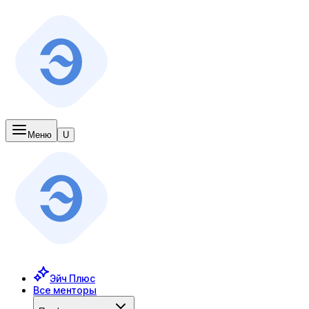
Меню
U
Эйч Плюс
Все менторы